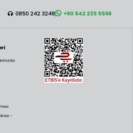
0850 242 3248
+90 542 235 5596
eri
kımızda
şmesi
ikası -