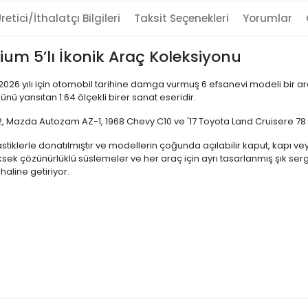
retici/İthalatçı Bilgileri
Taksit Seçenekleri
Yorumlar
um 5’lı İkonik Araç Koleksiyonu
 2026 yılı için otomobil tarihine damga vurmuş 6 efsanevi modeli bir a
ünü yansıtan 1:64 ölçekli birer sanat eseridir.
2, Mazda Autozam AZ-1, 1968 Chevy C10 ve '17 Toyota Land Cruisere 78
astiklerle donatılmıştır ve modellerin çoğunda açılabilir kaput, kapı v
çözünürlüklü süslemeler ve her araç için ayrı tasarlanmış şık sergile
aline getiriyor.