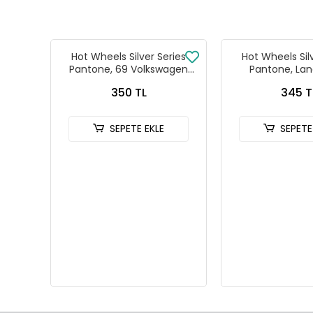
Hot Wheels Silver Series
Hot Wheels Sil
Pantone, 69 Volkswagen
Pantone, Lan
Squareback
Defender
350 TL
345 T
SEPETE EKLE
SEPETE