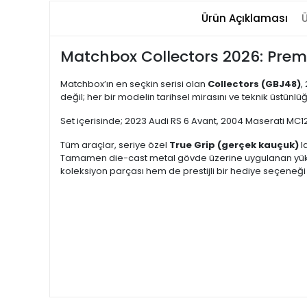
Ürün Açıklaması
Ü
Matchbox Collectors 2026: Premi
Matchbox’ın en seçkin serisi olan
Collectors (GBJ48)
,
değil; her bir modelin tarihsel mirasını ve teknik üstünlüğ
Set içerisinde; 2023 Audi RS 6 Avant, 2004 Maserati MC1
Tüm araçlar, seriye özel
True Grip (gerçek kauçuk)
l
Tamamen die-cast metal gövde üzerine uygulanan yüksek 
koleksiyon parçası hem de prestijli bir hediye seçeneği h