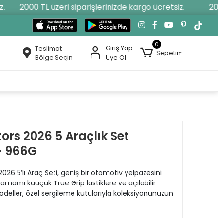
2000 TL üzeri siparişlerinizde kargo ücretsiz.
2000 
0
Giriş Yap
Teslimat
Sepetim
Bölge Seçin
Üye Ol
ors 2026 5 Araçlık Set
- 966G
26 5’lı Araç Seti, geniş bir otomotiv yelpazesini
mamı kauçuk True Grip lastiklere ve açılabilir
deller, özel sergileme kutularıyla koleksiyonunuzun