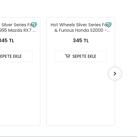
Silver Series Fast
Hot Wheels Silver Series Fast
Hot W
1995 Mazda RX7 -
& Furious Honda S2000 -
& Fu
88-JKX16
HNR88-JKX18
345 TL
345 TL
SEPETE EKLE
SEPETE EKLE