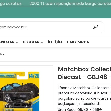
 ücretsiz.
2000 TL üzeri siparişlerinizde kargo ücretsiz.
ARKALAR
BLOGLAR
İLETIŞIM
HAKKIMIZDA
lar
Matchbox Collect
Diecast - GBJ48 
Efsanevi Matchbox Collectors 20
premium detaylarla sunuyor. Ta
parçalara sahip bu die-cast mo
başköşesi için tasarlandı.
Ürün Kodu:
GRJ48 - 966G