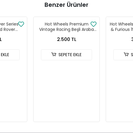
Benzer Ürünler
ver Series
Hot Wheels Premium
Hot Wheels 
d Rover
Vintage Racing Beşli Araba
& Furious 
 90
Seti FPY86 - 979T
HNR
L
2.500 TL
 EKLE
SEPETE EKLE