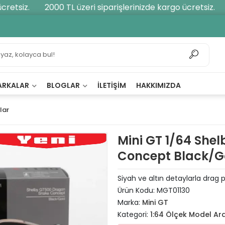
etsiz.
2000 TL üzeri siparişlerinizde kargo ücretsiz.
2
ARKALAR
BLOGLAR
İLETIŞIM
HAKKIMIZDA
lar
Mini GT 1/64 She
Concept Black/G
Siyah ve altın detaylarla drag 
Ürün Kodu:
MGT01130
Marka:
Mini GT
Kategori:
1:64 Ölçek Model Ar