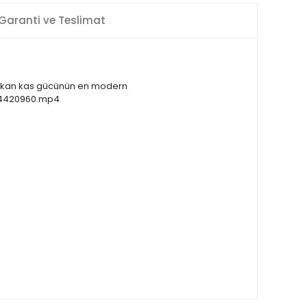
Garanti ve Teslimat
merikan kas gücünün en modern
54420960.mp4