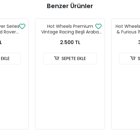
Benzer Ürünler
ver Series
Hot Wheels Premium
Hot Wheels 
d Rover
Vintage Racing Beşli Araba
& Furious 
 90
Seti FPY86 - 979T
HNR
L
2.500 TL
 EKLE
SEPETE EKLE