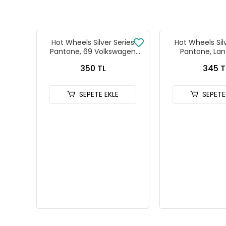
Hot Wheels Silver Series
Hot Wheels Sil
Pantone, 69 Volkswagen
Pantone, Lan
Squareback
Defender
350 TL
345 T
SEPETE EKLE
SEPETE