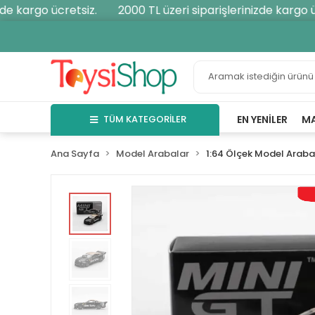
e kargo ücretsiz.
2000 TL üzeri siparişlerinizde kargo ücr
TÜM KATEGORİLER
EN YENILER
M
Ana Sayfa
Model Arabalar
1:64 Ölçek Model Araba