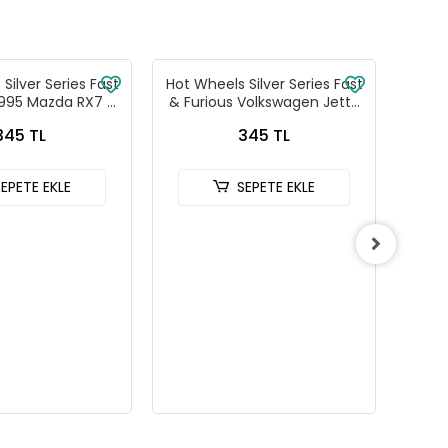
Silver Series Fast
Hot Wheels Silver Series Fast
Hot W
1995 Mazda RX7 -
& Furious Volkswagen Jetta
& Fu
88-JKX16
MK3 - HNR88-JKX17
C
345 TL
345 TL
SEPETE EKLE
SEPETE EKLE