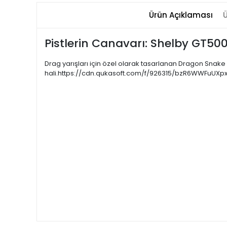
Ürün Açıklaması
Ü
Pistlerin Canavarı: Shelby GT5
Drag yarışları için özel olarak tasarlanan Dragon Snak
hali.https://cdn.qukasoft.com/f/926315/bzR6WWFu