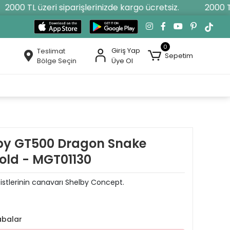
000 TL üzeri siparişlerinizde kargo ücretsiz.
2000 TL ü
0
Giriş Yap
Teslimat
Sepetim
Bölge Seçin
Üye Ol
lby GT500 Dragon Snake
old - MGT01130
pistlerinin canavarı Shelby Concept.
abalar