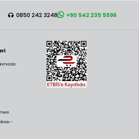
0850 242 3248
+90 542 235 5596
eri
kımızda
şmesi
ikası -