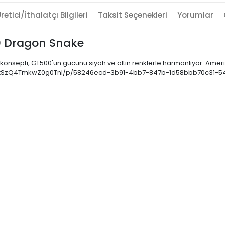
retici/İthalatçı Bilgileri
Taksit Seçenekleri
Yorumlar
00 Dragon Snake
e konsepti, GT500'ün gücünü siyah ve altın renklerle harmanlıyor. A
UXpxSzQ4TmkwZ0g0TnI/p/58246ecd-3b91-4bb7-847b-1d58bbb70c31-