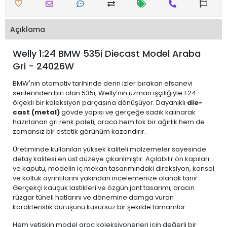
Açıklama
Welly 1:24 BMW 535i Diecast Model Araba
Gri - 24026W
BMW'nin otomotiv tarihinde derin izler bırakan efsanevi
serilerinden biri olan 535i, Welly’nin uzman işçiliğiyle 1:24
ölçekli bir koleksiyon parçasına dönüşüyor. Dayanıklı
die-
cast (metal)
gövde yapısı ve gerçeğe sadık kalınarak
hazırlanan gri renk paleti, araca hem tok bir ağırlık hem de
zamansız bir estetik görünüm kazandırır.
Üretiminde kullanılan yüksek kaliteli malzemeler sayesinde
detay kalitesi en üst düzeye çıkarılmıştır. Açılabilir ön kapıları
ve kaputu, modelin iç mekan tasarımındaki direksiyon, konsol
ve koltuk ayrıntılarını yakından incelemenize olanak tanır.
Gerçekçi kauçuk lastikleri ve özgün jant tasarımı, aracın
rüzgar tüneli hatlarını ve dönemine damga vuran
karakteristik duruşunu kusursuz bir şekilde tamamlar.
Hem yetişkin model araç koleksiyonerleri için değerli bir