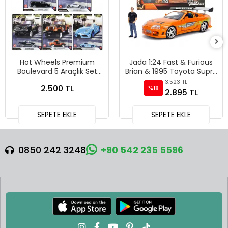
Hot Wheels Premium
Jada 1:24 Fast & Furious
Boulevard 5 Araçlık Set
Brian & 1995 Toyota Supra
151-155 - GJT68 978H
Diecast Model Araba -
3.523 TL
2.500 TL
%18
30738
2.895 TL
SEPETE EKLE
SEPETE EKLE
0850 242 3248
+90 542 235 5596