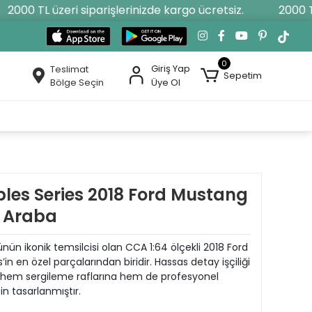
000 TL üzeri siparişlerinizde kargo ücretsiz.
2000 TL ü
0
Giriş Yap
Teslimat
Sepetim
Bölge Seçin
Üye Ol
bles Series 2018 Ford Mustang
l Araba
nün ikonik temsilcisi olan CCA 1:64 ölçekli 2018 Ford
in en özel parçalarından biridir. Hassas detay işçiliği
 hem sergileme raflarına hem de profesyonel
n tasarlanmıştır.