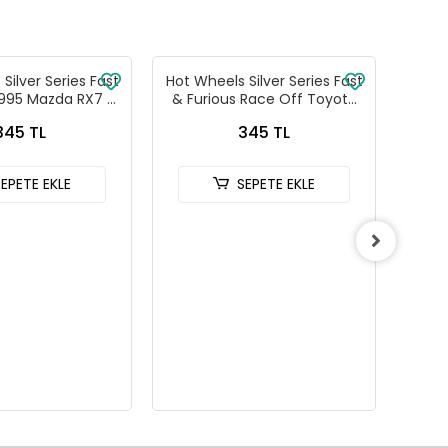
Silver Series Fast
Hot Wheels Silver Series Fast
Ma
1995 Mazda RX7 -
& Furious Race Off Toyota
Araç
88-JKX16
Celica - HNR88-JKX15
345 TL
345 TL
SEPETE EKLE
SEPETE EKLE