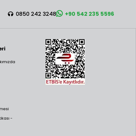
0850 242 3248
+90 542 235 5596
eri
kımızda
şmesi
ikası -