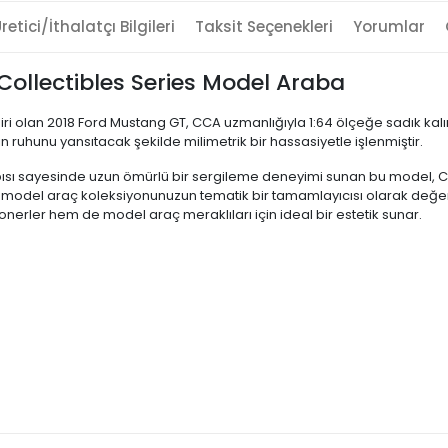
retici/İthalatçı Bilgileri
Taksit Seçenekleri
Yorumlar
ollectibles Series Model Araba
i olan 2018 Ford Mustang GT, CCA uzmanlığıyla 1:64 ölçeğe sadık kalına
in ruhunu yansıtacak şekilde milimetrik bir hassasiyetle işlenmiştir.
ı sayesinde uzun ömürlü bir sergileme deneyimi sunan bu model, Colle
ster model araç koleksiyonunuzun tematik bir tamamlayıcısı olarak değe
iyonerler hem de model araç meraklıları için ideal bir estetik sunar.