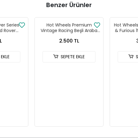
Benzer Ürünler
ver Series
Hot Wheels Premium
Hot Wheels 
d Rover
Vintage Racing Beşli Araba
& Furious 
 90
Seti FPY86 - 979T
HNR
L
2.500 TL
 EKLE
SEPETE EKLE