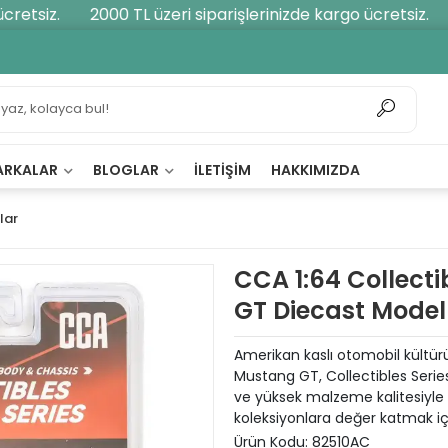
etsiz.
2000 TL üzeri siparişlerinizde kargo ücretsiz.
2
ARKALAR
BLOGLAR
İLETIŞIM
HAKKIMIZDA
lar
CCA 1:64 Collecti
GT Diecast Mode
Amerikan kaslı otomobil kültürü
Mustang GT, Collectibles Series’
ve yüksek malzeme kalitesiyle
koleksiyonlara değer katmak içi
Ürün Kodu:
82510AC