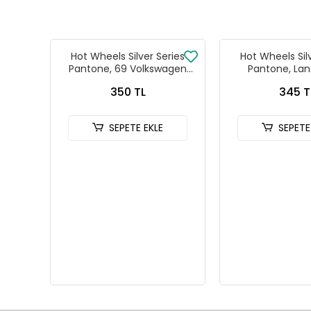
Hot Wheels Silver Series
Hot Wheels Sil
Pantone, 69 Volkswagen
Pantone, Lan
Squareback
Defender
350 TL
345 T
SEPETE EKLE
SEPETE