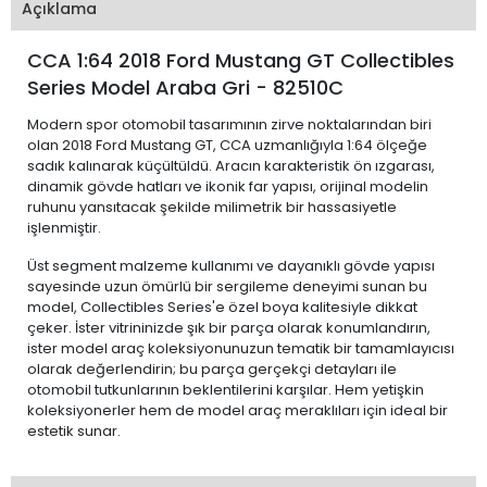
Açıklama
CCA 1:64 2018 Ford Mustang GT Collectibles
Series Model Araba Gri - 82510C
Modern spor otomobil tasarımının zirve noktalarından biri
olan 2018 Ford Mustang GT, CCA uzmanlığıyla 1:64 ölçeğe
sadık kalınarak küçültüldü. Aracın karakteristik ön ızgarası,
dinamik gövde hatları ve ikonik far yapısı, orijinal modelin
ruhunu yansıtacak şekilde milimetrik bir hassasiyetle
işlenmiştir.
Üst segment malzeme kullanımı ve dayanıklı gövde yapısı
sayesinde uzun ömürlü bir sergileme deneyimi sunan bu
model, Collectibles Series'e özel boya kalitesiyle dikkat
çeker. İster vitrininizde şık bir parça olarak konumlandırın,
ister model araç koleksiyonunuzun tematik bir tamamlayıcısı
olarak değerlendirin; bu parça gerçekçi detayları ile
otomobil tutkunlarının beklentilerini karşılar. Hem yetişkin
koleksiyonerler hem de model araç meraklıları için ideal bir
estetik sunar.