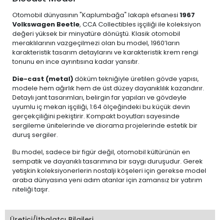
Otomobil dünyasının "Kaplumbağa" lakaplı efsanesi
1967
Volkswagen Beetle
, CCA Collectibles işçiliği ile koleksiyon
değeri yüksek bir minyatüre dönüştü. Klasik otomobil
meraklılarının vazgeçilmezi olan bu model, 1960’ların
karakteristik tasarım detaylarını ve karakteristik krem rengi
tonunu en ince ayrıntısına kadar yansıtır.
Die-cast (metal)
döküm tekniğiyle üretilen gövde yapısı,
modele hem ağırlık hem de üst düzey dayanıklılık kazandırır.
Detaylı jant tasarımları, belirgin far yapıları ve gövdeyle
uyumlu iç mekan işçiliği, 1:64 ölçeğindeki bu küçük devin
gerçekçiliğini pekiştirir. Kompakt boyutları sayesinde
sergileme ünitelerinde ve diorama projelerinde estetik bir
duruş sergiler.
Bu model, sadece bir figür değil, otomobil kültürünün en
sempatik ve dayanıklı tasarımına bir saygı duruşudur. Gerek
yetişkin koleksiyonerlerin nostalji köşeleri için gerekse model
araba dünyasına yeni adım atanlar için zamansız bir yatırım
niteliği taşır.
Üretici/İthalatçı Bilgileri