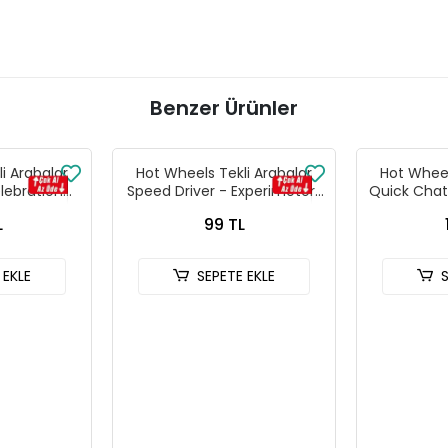
Benzer Ürünler
i Arabalar
Hot Wheels Tekli Arabalar
Hot Wheel
lebration
Speed Driver - Experimotors
Quick Chat
 241
- 206
L
99 TL
 EKLE
SEPETE EKLE