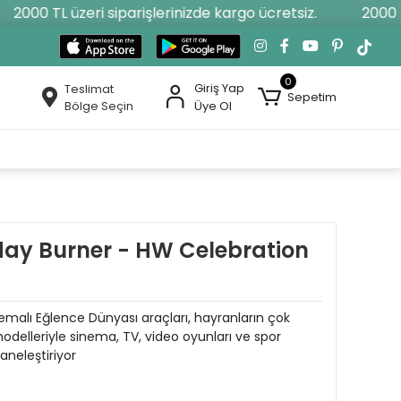
2000 TL üzeri siparişlerinizde kargo ücretsiz.
2000 TL 
0
Giriş Yap
Teslimat
Sepetim
Bölge Seçin
Üye Ol
day Burner - HW Celebration
malı Eğlence Dünyası araçları, hayranların çok
modelleriyle sinema, TV, video oyunları ve spor
aneleştiriyor