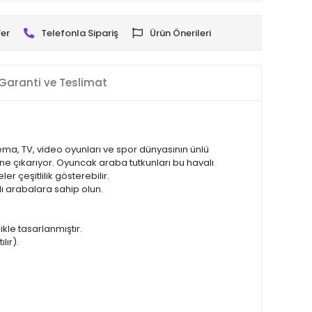
er
Telefonla Sipariş
Ürün Önerileri
Garanti ve Teslimat
ema, TV, video oyunları ve spor dünyasının ünlü
ine çıkarıyor. Oyuncak araba tutkunları bu havalı
er çeşitlilik gösterebilir.
slı arabalara sahip olun.
ikle tasarlanmıştır.
lır).