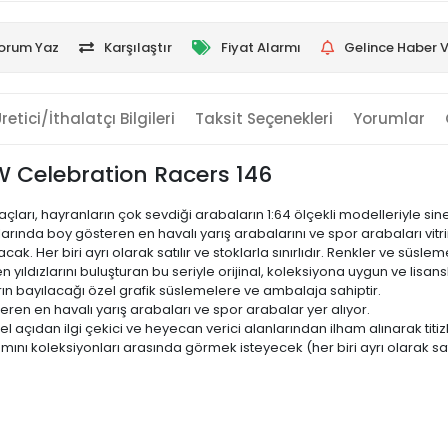
orum Yaz
Karşılaştır
Fiyat Alarmı
Gelince Haber V
retici/İthalatçı Bilgileri
Taksit Seçenekleri
Yorumlar
W Celebration Racers 146
arı, hayranların çok sevdiği arabaların 1:64 ölçekli modelleriyle sin
larında boy gösteren en havalı yarış arabalarını ve spor arabaları vitr
 Her biri ayrı olarak satılır ve stoklarla sınırlıdır. Renkler ve süslemel
 yıldızlarını buluşturan bu seriyle orijinal, koleksiyona uygun ve lisan
rın bayılacağı özel grafik süslemelere ve ambalaja sahiptir.
ren en havalı yarış arabaları ve spor arabalar yer alıyor.
el açıdan ilgi çekici ve heyecan verici alanlarından ilham alınarak titizl
ını koleksiyonları arasında görmek isteyecek (her biri ayrı olarak satı