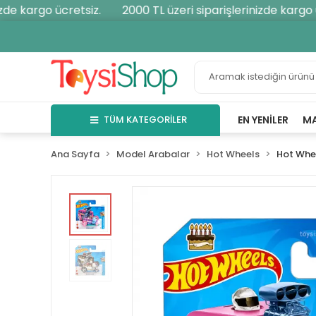
e kargo ücretsiz.
2000 TL üzeri siparişlerinizde kargo üc
TÜM KATEGORİLER
EN YENILER
M
Ana Sayfa
Model Arabalar
Hot Wheels
Hot Whee