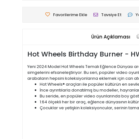
Favorilerime Ekle
Tavsiye Et
Y
Ürün Açıklaması
Ü
Hot Wheels Birthday Burner - H
Yeni 2024 Model Hot Wheels Temalı Eğlence Dünyası araçl
simgelerini efsaneleştiriyor. Bu seri, popüler video oyun
arabaların hepsini koleksiyonlarına eklemek için can atacak.
Hot Wheels® araçları ile popüler kültürün en sevilen
İnce ayrıntılarla donatılmış bu modeller, hayranla
Bu seride, en popüler video oyunlarında boy göste
1:64 ölçekli her bir araç, eğlence dünyasının kültür
Çocuklar ve yetişkin koleksiyoncular, serinin tamam