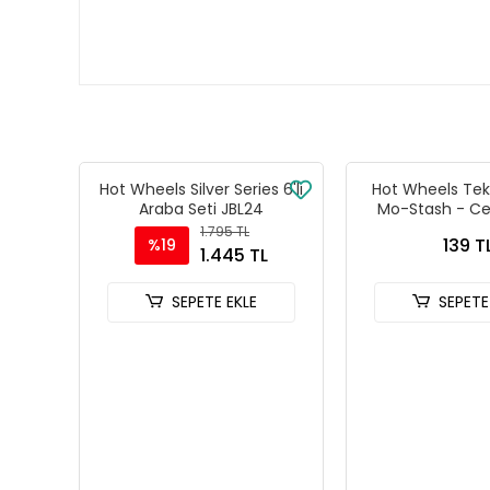
Hot Wheels Silver Series 6'lı
Hot Wheels Tekl
Araba Seti JBL24
Mo-Stash - Ce
Racers -
1.795 TL
139 T
%19
1.445 TL
SEPETE EKLE
SEPETE