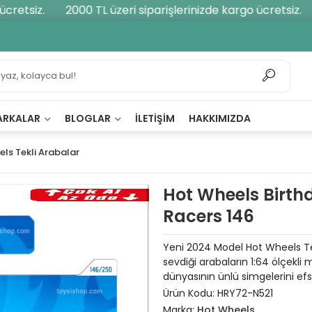
retsiz.
2000 TL üzeri siparişlerinizde kargo ücretsiz.
ARKALAR
BLOGLAR
İLETIŞIM
HAKKIMIZDA
ls Tekli Arabalar
Hot Wheels Birth
Racers 146
Yeni 2024 Model Hot Wheels Te
sevdiği arabaların 1:64 ölçekli 
dünyasının ünlü simgelerini efs
Ürün Kodu:
HRY72-N521
Marka:
Hot Wheels