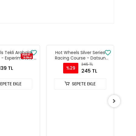
s Tekli Arabalar
Hot Wheels Silver Series
Hot
 - Experimotors -
Racing Course - Datsun
Se
216
240Z Custom
345 TL
139 TL
%29
245 TL
SEPETE EKLE
SEPETE EKLE