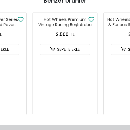
Benzer Ürünler
ver Series
Hot Wheels Premium
Hot Wheels 
d Rover
Vintage Racing Beşli Araba
& Furious 
 90
Seti FPY86 - 979T
HNR
L
2.500 TL
 EKLE
SEPETE EKLE