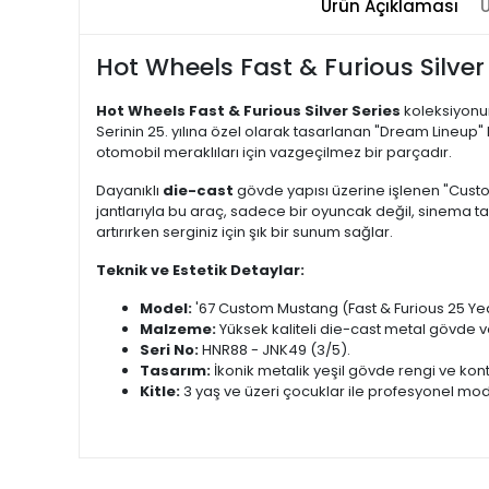
Ürün Açıklaması
Ü
Hot Wheels Fast & Furious Silv
Hot Wheels Fast & Furious Silver Series
koleksiyonu
Serinin 25. yılına özel olarak tasarlanan "Dream Lineup"
otomobil meraklıları için vazgeçilmez bir parçadır.
Dayanıklı
die-cast
gövde yapısı üzerine işlenen "Custom
jantlarıyla bu araç, sadece bir oyuncak değil, sinema tari
artırırken serginiz için şık bir sunum sağlar.
Teknik ve Estetik Detaylar:
Model:
'67 Custom Mustang (Fast & Furious 25 Yea
Malzeme:
Yüksek kaliteli die-cast metal gövde ve
Seri No:
HNR88 - JNK49 (3/5).
Tasarım:
İkonik metalik yeşil gövde rengi ve kontr
Kitle:
3 yaş ve üzeri çocuklar ile profesyonel mod