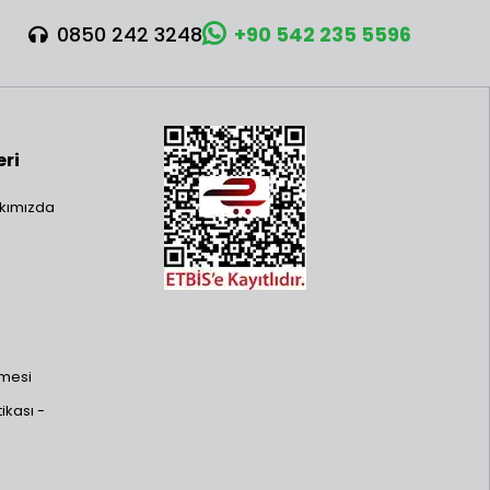
0850 242 3248
+90 542 235 5596
eri
kımızda
şmesi
ikası -