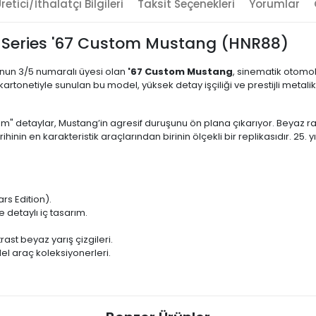
retici/İthalatçı Bilgileri
Taksit Seçenekleri
Yorumlar
er Series '67 Custom Mustang (HNR88)
nun 3/5 numaralı üyesi olan
'67 Custom Mustang
, sinematik otomob
 kartonetiyle sunulan bu model, yüksek detay işçiliği ve prestijli meta
" detaylar, Mustang’in agresif duruşunu ön plana çıkarıyor. Beyaz ralli
hinin en karakteristik araçlarından birinin ölçekli bir replikasıdır. 25.
rs Edition).
 detaylı iç tasarım.
ast beyaz yarış çizgileri.
el araç koleksiyonerleri.