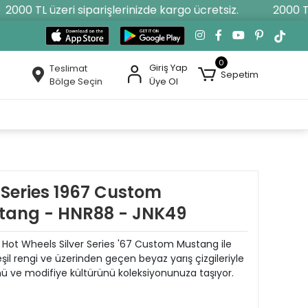
000 TL üzeri siparişlerinizde kargo ücretsiz.
2000 TL ü
0
Giriş Yap
Teslimat
Sepetim
Bölge Seçin
Üye Ol
 Series 1967 Custom
stang - HNR88 - JNK49
u, Hot Wheels Silver Series '67 Custom Mustang ile
şil rengi ve üzerinden geçen beyaz yarış çizgileriyle
 ve modifiye kültürünü koleksiyonunuza taşıyor.