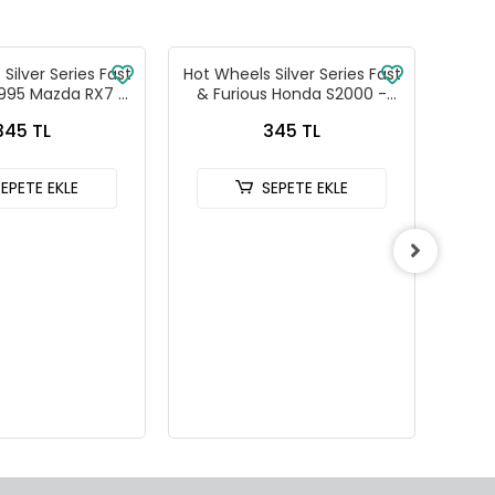
Silver Series Fast
Hot Wheels Silver Series Fast
Hot W
1995 Mazda RX7 -
& Furious Honda S2000 -
& Fu
88-JKX16
HNR88-JKX18
345 TL
345 TL
SEPETE EKLE
SEPETE EKLE