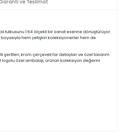
Garanti ve Teslimat
il tutkusunu 1:64 ölçekli bir sanat eserine dönüştürüyor.
lik boyasıyla hem yetişkin koleksiyonerler hem de
 şeritleri, krom çerçeveli far detayları ve özel tasarım
 yıl logolu özel ambalajı, ürünün koleksiyon değerini