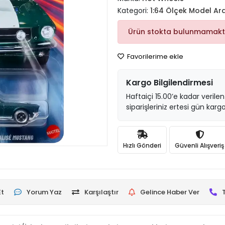
Kategori:
1:64 Ölçek Model Ar
Ürün stokta bulunmamakt
Favorilerime ekle
Kargo Bilgilendirmesi
Haftaiçi 15.00’e kadar verilen
siparişleriniz ertesi gün kargo
Hızlı Gönderi
Güvenli Alışveriş
Et
Yorum Yaz
Karşılaştır
Gelince Haber Ver