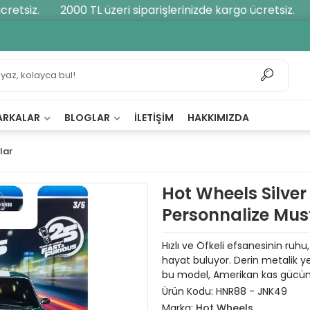
etsiz.
2000 TL üzeri siparişlerinizde kargo ücretsiz.
2
ARKALAR
BLOGLAR
İLETIŞIM
HAKKIMIZDA
lar
Hot Wheels Silver
Personnalize Mu
Hızlı ve Öfkeli efsanesinin ruh
hayat buluyor. Derin metalik ye
bu model, Amerikan kas gücünü
Ürün Kodu:
HNR88 - JNK49
Marka:
Hot Wheels