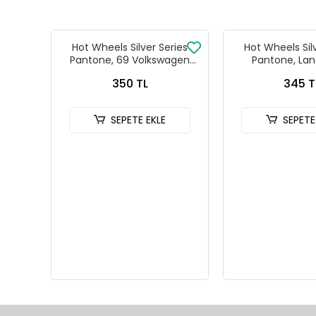
Hot Wheels Silver Series
Hot Wheels Sil
Pantone, 69 Volkswagen
Pantone, Lan
Squareback
Defender
350 TL
345 T
SEPETE EKLE
SEPETE