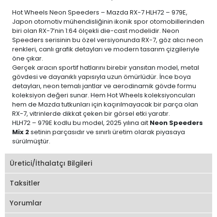
Hot Wheels Neon Speeders – Mazda RX-7 HLH72 – 979E,
Japon otomotiv mühendisliğinin ikonik spor otomobillerinden
biri olan RX-7’nin 1:64 ölçekli die-cast modelidir. Neon
Speeders serisinin bu özel versiyonunda RX-7, göz alıcı neon
renkleri, canlı grafik detayları ve modern tasarım çizgileriyle
öne çıkar.
Gerçek aracın sportif hatlarını birebir yansıtan model, metal
gövdesi ve dayanıklı yapısıyla uzun ömürlüdür. İnce boya
detayları, neon temalı jantlar ve aerodinamik gövde formu
koleksiyon değeri sunar. Hem Hot Wheels koleksiyoncuları
hem de Mazda tutkunları için kaçırılmayacak bir parça olan
RX-7, vitrinlerde dikkat çeken bir görsel etki yaratır.
HLH72 – 979E kodlu bu model, 2025 yılına ait
Neon Speeders
Mix 2
setinin parçasıdır ve sınırlı üretim olarak piyasaya
sürülmüştür.
Üretici/İthalatçı Bilgileri
Taksitler
Yorumlar