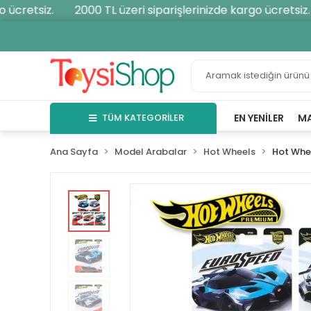
cretsiz.
2000 TL üzeri siparişlerinizde kargo ücretsiz.
TÜM KATEGORİLER
EN YENILER
M
Ana Sayfa
Model Arabalar
Hot Wheels
Hot Whe