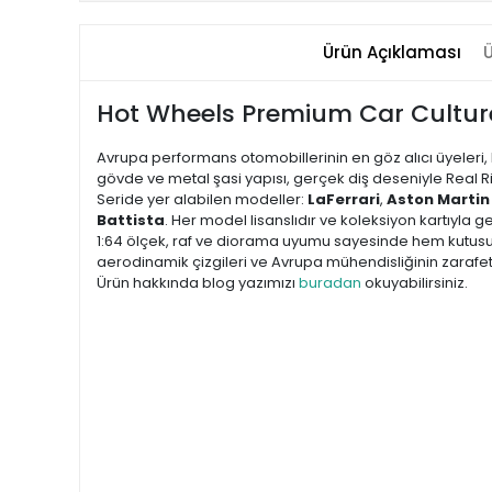
Ürün Açıklaması
Ü
Hot Wheels Premium Car Culture
Avrupa performans otomobillerinin en göz alıcı üyeleri
gövde ve metal şasi yapısı, gerçek diş deseniyle Real Ri
Seride yer alabilen modeller:
LaFerrari
,
Aston Martin
Battista
. Her model lisanslıdır ve koleksiyon kartıyla gel
1:64 ölçek, raf ve diorama uyumu sayesinde hem kutusu
aerodinamik çizgileri ve Avrupa mühendisliğinin zarafetini 
Ürün hakkında blog yazımızı
buradan
okuyabilirsiniz.