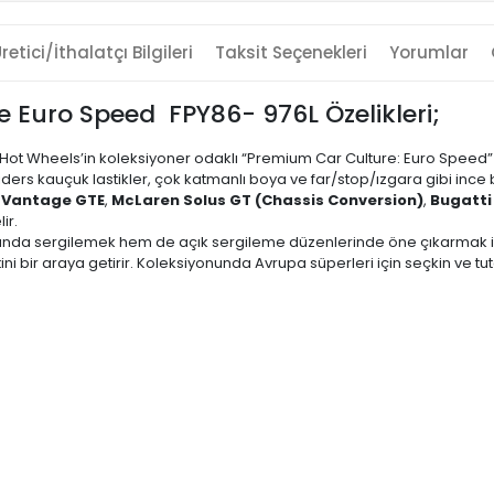
retici/İthalatçı Bilgileri
Taksit Seçenekleri
Yorumlar
 Euro Speed FPY86- 976L Özelikleri;
, Hot Wheels’in koleksiyoner odaklı “Premium Car Culture: Euro Speed”
ders kauçuk lastikler, çok katmanlı boya ve far/stop/ızgara gibi ince 
 Vantage GTE
,
McLaren Solus GT (Chassis Conversion)
,
Bugatti
ir.
nda sergilemek hem de açık sergileme düzenlerinde öne çıkarmak için
bir araya getirir. Koleksiyonunda Avrupa süperleri için seçkin ve tutarlı 