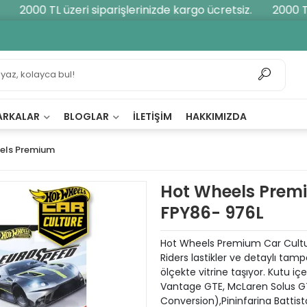
2000 TL üzeri siparişlerinizde kargo ücretsiz.
2000 TL ü
ARKALAR
BLOGLAR
İLETIŞIM
HAKKIMIZDA
els Premium
Hot Wheels Premi
FPY86- 976L
Hot Wheels Premium Car Cultur
Riders lastikler ve detaylı tamp
ölçekte vitrine taşıyor. Kutu iç
Vantage GTE, McLaren Solus GT
Conversion),Pininfarina Battis