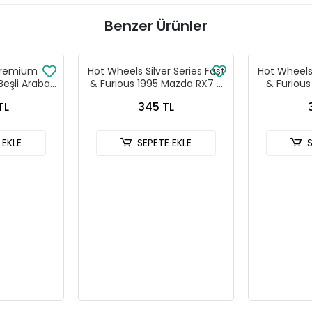
Benzer Ürünler
Premium
Hot Wheels Silver Series Fast
Hot Wheels 
Beşli Araba
& Furious 1995 Mazda RX7 -
& Furiou
- 979T
HNR88-JKX16
HNR
TL
345 TL
 EKLE
SEPETE EKLE