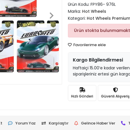
Ürün Kodu:
FPY86- 976L
Marka:
Hot Wheels
Kategori:
Hot Wheels Premiu
Ürün stokta bulunmamakt
Favorilerime ekle
Kargo Bilgilendirmesi
Haftaiçi 15.00’e kadar verilen
siparişleriniz ertesi gün kargo
Hızlı Gönderi
Güvenli Alışveriş
Et
Yorum Yaz
Karşılaştır
Gelince Haber Ver