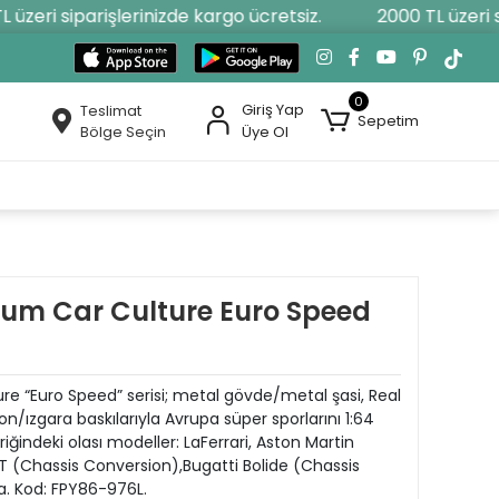
zeri siparişlerinizde kargo ücretsiz.
2000 TL üzeri sip
0
Giriş Yap
Teslimat
Sepetim
Bölge Seçin
Üye Ol
um Car Culture Euro Speed
e “Euro Speed” serisi; metal gövde/metal şasi, Real
on/ızgara baskılarıyla Avrupa süper sporlarını 1:64
eriğindeki olası modeller: LaFerrari, Aston Martin
 (Chassis Conversion),Bugatti Bolide (Chassis
ta. Kod: FPY86-976L.