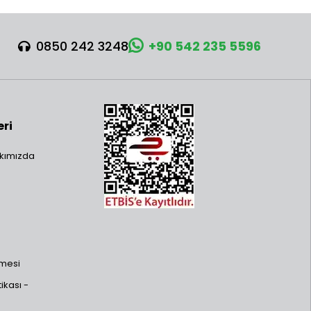
0850 242 3248
+90 542 235 5596
eri
kımızda
şmesi
ikası -