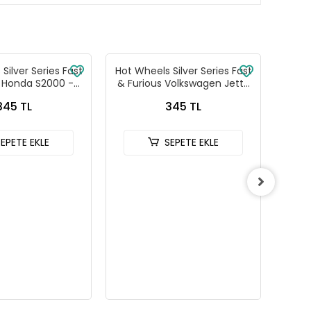
Silver Series Fast
Hot Wheels Silver Series Fast
Hot W
s Honda S2000 -
& Furious Volkswagen Jetta
& Fu
88-JKX18
MK3 - HNR88-JKX17
C
345 TL
345 TL
SEPETE EKLE
SEPETE EKLE