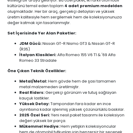
estetiği bir araya getiriyor. Bu özel paket, iki farklı otomobil
kültürünü temsil eden toplam
4 adet premium modelden
oluşmaktadır. Her bir araç, gerçekçi detayları ve yüksek
üretim kalitesiyle hem sergilemek hem de koleksiyonunuza
değer katmak için tasarlanmıştır.
Set İçerisinde Yer Alan Paketler:
JDM Gücü:
Nissan GT-R Nismo GT3 & Nissan GT-R
(R35)
İtalyan Klasikleri:
Alfa Romeo 155 V6 T1 & '69 Alfa
Romeo 33 Stradale
Öne Çıkan Teknik Özellikler:
Metal/Metal:
Hem gövde hem de şasi tamamen
metal malzemeden üretilmiştir.
Real Riders:
Gerçekçi görünüm ve tutuş sağlayan
kauçuk lastikler.
Yüksek Detay:
Tampondan fara kadar en ince
ayrıntısına kadar işlenmiş yüksek çözünürlüklü baskılar.
2025 Özel Seri:
Yeni nesil paket tasarımı ile koleksiyon
değeri yüksek bir parça.
Mükemmel Hediye:
Hem yetişkin koleksiyoncular
hem de otomobil tutkunları için benzersiz bir seçenek.