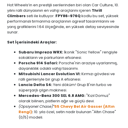
Hot Wheels’in en prestijli serilerinden biri olan Car Culture, 10.
yılını ralli dünyasının en vahşi araçlarını içeren
Thrill
Climbers
seti ile kutluyor.
FPY86-976Q
kodlu bu set, yüksek
performanslı tırmanma araçlarının agresif tasarımlarını ve
yarış grafiklerini 1:64 ölçeğinde, en yüksek detay seviyesinde
sunar.
Set İçerisindeki Araçlar:
Subaru Impreza WRX:
İkonik "Sonic Yellow" rengiyle
sokakların ve parkurların efsanesi.
Porsche 914 Safari:
Porsche'nin araziye uyarlanmış,
dayanıklılık odaklı vahşi tasarımı.
Mitsubishi Lancer Evolution VI:
Kırmızı gövdesi ve
ralli genleriyle bir grup A efsanesi.
Lancia Delta S4:
Yeni döküm! Grup B'nin turbo ve
süperşarjlı çılgın makinesi.
Mercedes-Benz 300 SEL 6.8 AMG:
"Kızıl Domuz"
olarak bilinen, pistlerin ağır ve güçlü devi.
(Opsiyonel Chase)
'
55 Chevy Bel Air Gasser (Altın
Rengi)
:
10. yıla özel, setin nadir bulunan "Altın Chase"
(0/5) modeli.