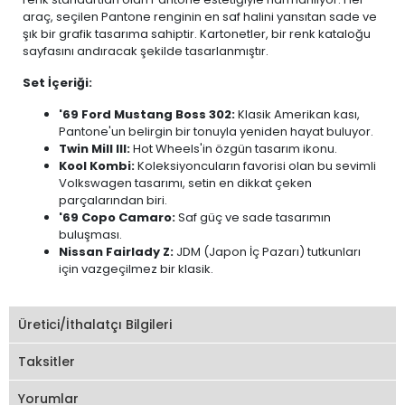
araç, seçilen Pantone renginin en saf halini yansıtan sade ve
şık bir grafik tasarıma sahiptir. Kartonetler, bir renk kataloğu
sayfasını andıracak şekilde tasarlanmıştır.
Set İçeriği:
'69 Ford Mustang Boss 302:
Klasik Amerikan kası,
Pantone'un belirgin bir tonuyla yeniden hayat buluyor.
Twin Mill III:
Hot Wheels'in özgün tasarım ikonu.
Kool Kombi:
Koleksiyoncuların favorisi olan bu sevimli
Volkswagen tasarımı, setin en dikkat çeken
parçalarından biri.
'69 Copo Camaro:
Saf güç ve sade tasarımın
buluşması.
Nissan Fairlady Z:
JDM (Japon İç Pazarı) tutkunları
için vazgeçilmez bir klasik.
Üretici/İthalatçı Bilgileri
Taksitler
Yorumlar