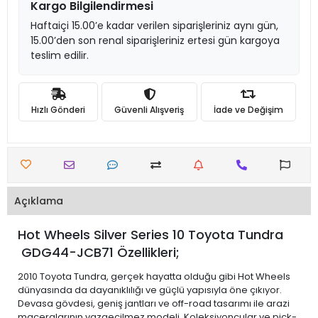
Kargo Bilgilendirmesi
Haftaiçi 15.00’e kadar verilen siparişleriniz aynı gün,
15.00’den son renal siparişleriniz ertesi gün kargoya
teslim edilir.
Hızlı Gönderi
Güvenli Alışveriş
İade ve Değişim
Açıklama
Hot Wheels Silver Series 10 Toyota Tundra
GDG44-JCB71 Özellikleri;
2010 Toyota Tundra, gerçek hayatta olduğu gibi Hot Wheels
dünyasında da dayanıklılığı ve güçlü yapısıyla öne çıkıyor.
Devasa gövdesi, geniş jantları ve off-road tasarımı ile arazi
maceralarının vazgeçilmez modeli. Koleksiyoncular ve pick-