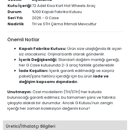
Kutu İçeriği
72 Adet Kısa Kart Hot Wheels Araç
Durum
%100 Kapalı Fabrika Kutusu
Seri Yılı
2026 - G Case
Nadirlik
TH ve STH Çıkma İhtimali Mevcuttur
Önemli Notlar
Kapalı Fabrika Kutusu:
Ürün size ulaştığında ilk açan
siz olacaksınız. Orijinal bantlı olarak gönderilir.
İçerik Değişkenliği:
Standart dağıtım mantığı gereği,
her G Case kutusunda 2-3 araç farklılık gösterebilir.
İade Koşulları:
İçerik garanti edilmediği ve sürpriz
paket/şans faktörü içerdiği için bu ürün
iade ve
değişim kapsamı dışındadır.
Unutmayın:
Özel modellerin (TH/STH) her kutuda
bulunacağı garanti edilmez; bu tamamen şans ve fabrika
çıkışıyla alakalı bir durumdur. Ancak G Kutusu'nun zengin
içeriği her zaman koleksiyon değerini korur!
Üretici/İthalatçı Bilgileri