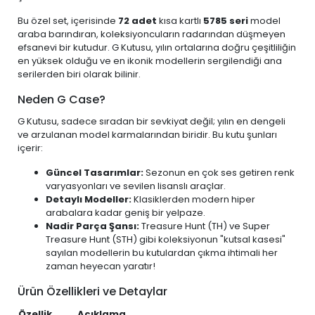
Bu özel set, içerisinde
72 adet
kısa kartlı
5785 seri
model
araba barındıran, koleksiyoncuların radarından düşmeyen
efsanevi bir kutudur. G Kutusu, yılın ortalarına doğru çeşitliliğin
en yüksek olduğu ve en ikonik modellerin sergilendiği ana
serilerden biri olarak bilinir.
Neden G Case?
G Kutusu, sadece sıradan bir sevkiyat değil; yılın en dengeli
ve arzulanan model karmalarından biridir. Bu kutu şunları
içerir:
Güncel Tasarımlar:
Sezonun en çok ses getiren renk
varyasyonları ve sevilen lisanslı araçlar.
Detaylı Modeller:
Klasiklerden modern hiper
arabalara kadar geniş bir yelpaze.
Nadir Parça Şansı:
Treasure Hunt (TH) ve Super
Treasure Hunt (STH) gibi koleksiyonun "kutsal kasesi"
sayılan modellerin bu kutulardan çıkma ihtimali her
zaman heyecan yaratır!
Ürün Özellikleri ve Detaylar
Özellik
Açıklama