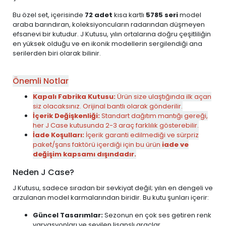
Bu özel set, içerisinde
72 adet
kısa kartlı
5785 seri
model
araba barındıran, koleksiyoncuların radarından düşmeyen
efsanevi bir kutudur. J Kutusu, yılın ortalarına doğru çeşitliliğin
en yüksek olduğu ve en ikonik modellerin sergilendiği ana
serilerden biri olarak bilinir.
Önemli Notlar
Kapalı Fabrika Kutusu:
Ürün size ulaştığında ilk açan
siz olacaksınız. Orijinal bantlı olarak gönderilir.
İçerik Değişkenliği:
Standart dağıtım mantığı gereği,
her J Case kutusunda 2-3 araç farklılık gösterebilir.
İade Koşulları:
İçerik garanti edilmediği ve sürpriz
paket/şans faktörü içerdiği için bu ürün
iade ve
değişim kapsamı dışındadır.
Neden J Case?
J Kutusu, sadece sıradan bir sevkiyat değil; yılın en dengeli ve
arzulanan model karmalarından biridir. Bu kutu şunları içerir:
Güncel Tasarımlar:
Sezonun en çok ses getiren renk
varyasyonları ve sevilen lisanslı araçlar.