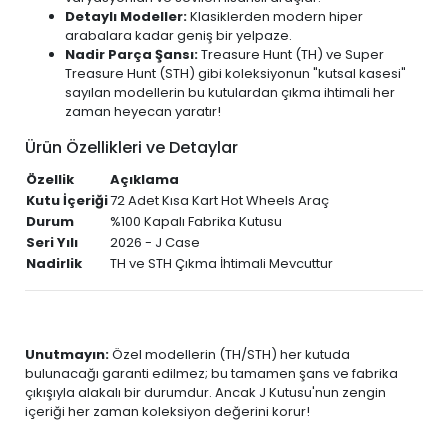
Detaylı Modeller:
Klasiklerden modern hiper
arabalara kadar geniş bir yelpaze.
Nadir Parça Şansı:
Treasure Hunt (TH) ve Super
Treasure Hunt (STH) gibi koleksiyonun "kutsal kasesi"
sayılan modellerin bu kutulardan çıkma ihtimali her
zaman heyecan yaratır!
Ürün Özellikleri ve Detaylar
Özellik
Açıklama
Kutu İçeriği
72 Adet Kısa Kart Hot Wheels Araç
Durum
%100 Kapalı Fabrika Kutusu
Seri Yılı
2026 - J Case
Nadirlik
TH ve STH Çıkma İhtimali Mevcuttur
Unutmayın:
Özel modellerin (TH/STH) her kutuda
bulunacağı garanti edilmez; bu tamamen şans ve fabrika
çıkışıyla alakalı bir durumdur. Ancak J Kutusu'nun zengin
içeriği her zaman koleksiyon değerini korur!