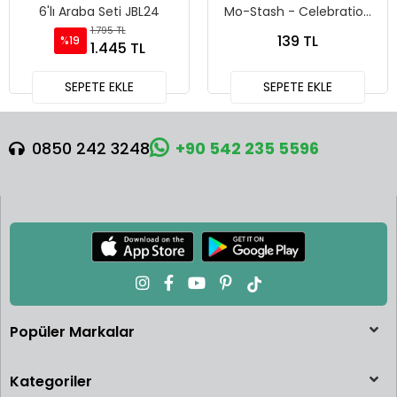
6'lı Araba Seti JBL24
Mo-Stash - Celebration
Racers - 241
1.795 TL
139 TL
%19
1.445 TL
SEPETE EKLE
SEPETE EKLE
0850 242 3248
+90 542 235 5596
Popüler Markalar
Kategoriler