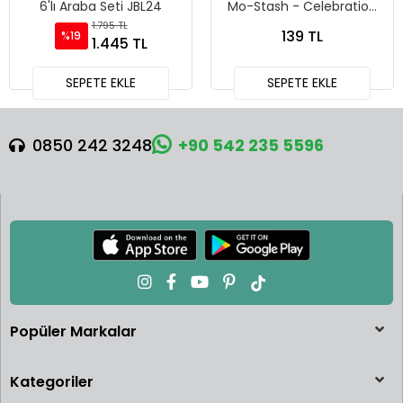
6'lı Araba Seti JBL24
Mo-Stash - Celebration
Racers - 241
1.795 TL
139 TL
%19
1.445 TL
SEPETE EKLE
SEPETE EKLE
0850 242 3248
+90 542 235 5596
Popüler Markalar
Kategoriler