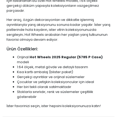
için tasarlanan bu özel Hot Wheels modeli, 1:64 ölçekli
gerçekçi döküm yapısıyla koleksiyonların vazgeçilmez
parçasıdır.
Her araç, özgün dekorasyonları ve dikkatle işlenmiş
ayrıntılarıyla yarış aksiyonunu sonuna kadar yaşatır. İster yarış
pistlerinde hızla kaydırın, ister vitrin koleksiyonunuzda
sergileyin; Hot Wheels arabaları her yaştan yarış tutkununun
favorisi olmaya devam ediyor.
Ürün Özellikleri:
Orijinal
Hot Wheels 2025 Regular (5785 P Case)
modeli
1:64 ölçek, metal gövde ve detaylı tasarım
Kısa kartlı ambalaj (blister paket)
Gerçekçi ayrıntılar ve orijinal süslemeler
Çocuklar ve yetişkin koleksiyoncular için ideal
Her biri tekli olarak satılmaktadır
Stoklarla sınırlıdır, renk ve süslemeler çeşitlilik
gösterebilir
İster favorinizi seçin, ister hepsini koleksiyonunuza katın!