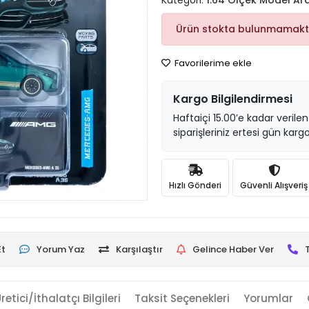
Kategori:
1:64 Ölçek Model Ar
Ürün stokta bulunmamakt
Favorilerime ekle
Kargo Bilgilendirmesi
Haftaiçi 15.00’e kadar verilen
siparişleriniz ertesi gün kargo
Hızlı Gönderi
Güvenli Alışveriş
Et
Yorum Yaz
Karşılaştır
Gelince Haber Ver
retici/İthalatçı Bilgileri
Taksit Seçenekleri
Yorumlar