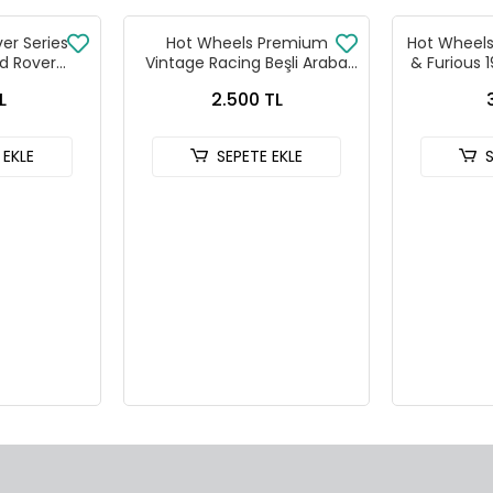
ver Series
Hot Wheels Premium
Hot Wheels 
d Rover
Vintage Racing Beşli Araba
& Furious 
 90
Seti FPY86 - 979T
HNR
L
2.500 TL
 EKLE
SEPETE EKLE