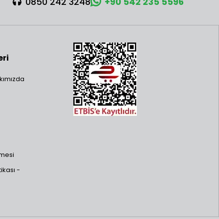
0850 242 3248
+90 542 235 5596
eri
kımızda
şmesi
ikası -