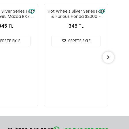
Silver Series Fast
Hot Wheels Silver Series Fast
Hot W
1995 Mazda RX7 -
& Furious Honda S2000 -
& Fu
88-JKX16
HNR88-JKX18
345 TL
345 TL
SEPETE EKLE
SEPETE EKLE