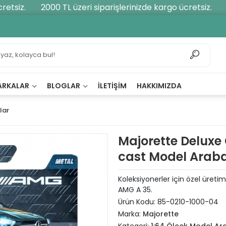
tsiz.
2000 TL üzeri siparişlerinizde kargo ücretsiz.
20
ARKALAR
BLOGLAR
İLETIŞIM
HAKKIMIZDA
lar
Majorette Deluxe
cast Model Arab
Koleksiyonerler için özel üreti
AMG A 35.
Ürün Kodu:
85-0210-1000-04
Marka:
Majorette