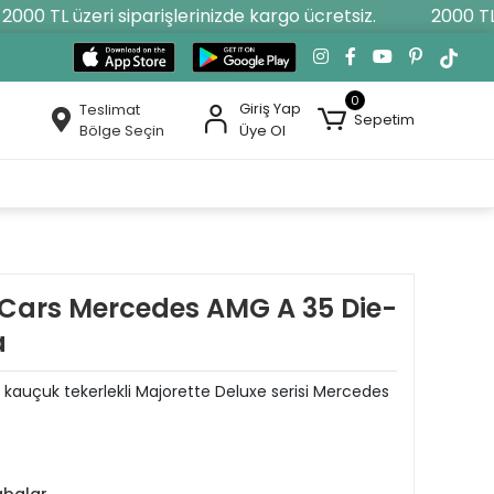
00 TL üzeri siparişlerinizde kargo ücretsiz.
2000 TL üz
0
Giriş Yap
Teslimat
Sepetim
Bölge Seçin
Üye Ol
 Cars Mercedes AMG A 35 Die-
a
m kauçuk tekerlekli Majorette Deluxe serisi Mercedes