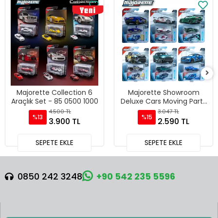
Majorette Collection 6
Majorette Showroom
Araçlık Set - 85 0500 1000
Deluxe Cars Moving Parts
6 Araçlık Set - Pur Sport
4.500 TL
3.047 TL
%13
%15
3.900 TL
2.590 TL
SEPETE EKLE
SEPETE EKLE
0850 242 3248
+90 542 235 5596