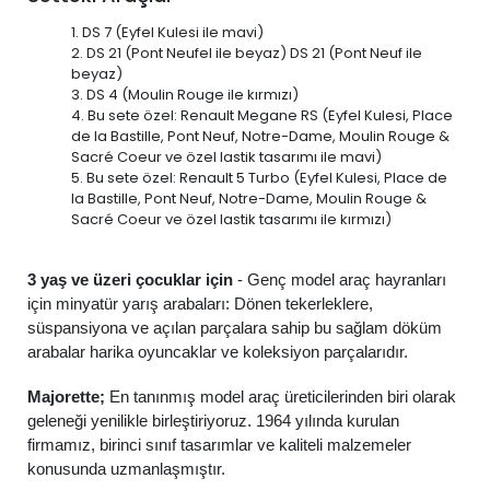
1. DS 7 (Eyfel Kulesi ile mavi)
2. DS 21 (Pont Neufel ile beyaz) DS 21 (Pont Neuf ile
beyaz)
3. DS 4 (Moulin Rouge ile kırmızı)
4. Bu sete özel: Renault Megane RS (Eyfel Kulesi, Place
de la Bastille, Pont Neuf, Notre-Dame, Moulin Rouge &
Sacré Coeur ve özel lastik tasarımı ile mavi)
5. Bu sete özel: Renault 5 Turbo (Eyfel Kulesi, Place de
la Bastille, Pont Neuf, Notre-Dame, Moulin Rouge &
Sacré Coeur ve özel lastik tasarımı ile kırmızı)
3 yaş ve üzeri çocuklar için
- Genç model araç hayranları
için minyatür yarış arabaları: Dönen tekerleklere,
süspansiyona ve açılan parçalara sahip bu sağlam döküm
arabalar harika oyuncaklar ve koleksiyon parçalarıdır.
Majorette;
En tanınmış model araç üreticilerinden biri olarak
geleneği yenilikle birleştiriyoruz. 1964 yılında kurulan
firmamız, birinci sınıf tasarımlar ve kaliteli malzemeler
konusunda uzmanlaşmıştır.