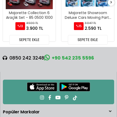
Majorette Showroom
Majorette Racing Deluxe
Deluxe Cars Moving Parts
Trailer, Land Rover
6 Araçlık Set - Pur Sport
Defender 110 & Toyota GR
3.047 TL
600 TL
%15
Supra
2.590 TL
SEPETE EKLE
SEPETE EKLE
0850 242 3248
+90 542 235 5596
Popüler Markalar