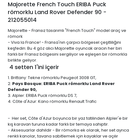
Majorette French Touch ERIBA Puck
römorklu Land Rover Defender 90 -
212055014
Majorette - Fransız tasarımlı "French Touch" model araç ve
römork
- Viva la France! - Fransa'nın çarpıcı bölgesel çeşitliliğini
keşfedin: Bu 4 göz alıcı Majorette oyuncak aracın her biri
farklı bir Fransız bölgesini sergiliyor ve eşleşen bir römorkla
birlikte geliyor.
4 setten 1'ini içerir
1. Brittany: Tekne römorklu Peugeot 3008 GT,
2.
Pays Basque: ERIBA Puck römorklu Land Rover
Defender 90,
3. Alpler: ERIBA Puck römorklu DS 7,
4. Côte d'Azur: Kano römorklu Renault Trafic
- Her set, Côte d'Azur boyunca bir yaz tatilinden Alpler'e bir
kış karavan turuna kadar farklı bir temaya sahiptir.
- Aksesuarlar dahildir - Bir römorka ek olarak, her set ayrıca
renkli kanolar, tavana sabitlemek için kayaklar ve açılır