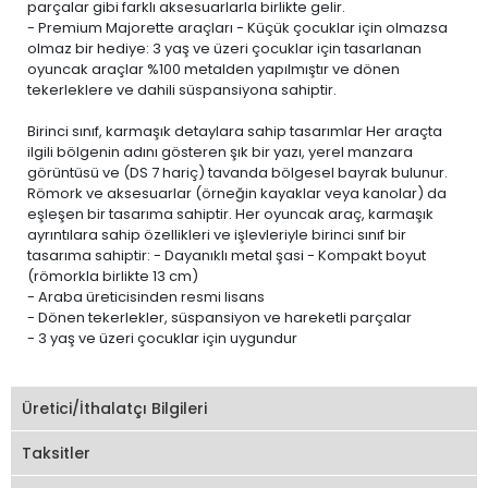
parçalar gibi farklı aksesuarlarla birlikte gelir.
- Premium Majorette araçları - Küçük çocuklar için olmazsa
olmaz bir hediye: 3 yaş ve üzeri çocuklar için tasarlanan
oyuncak araçlar %100 metalden yapılmıştır ve dönen
tekerleklere ve dahili süspansiyona sahiptir.
Birinci sınıf, karmaşık detaylara sahip tasarımlar Her araçta
ilgili bölgenin adını gösteren şık bir yazı, yerel manzara
görüntüsü ve (DS 7 hariç) tavanda bölgesel bayrak bulunur.
Römork ve aksesuarlar (örneğin kayaklar veya kanolar) da
eşleşen bir tasarıma sahiptir. Her oyuncak araç, karmaşık
ayrıntılara sahip özellikleri ve işlevleriyle birinci sınıf bir
tasarıma sahiptir: - Dayanıklı metal şasi - Kompakt boyut
(römorkla birlikte 13 cm)
- Araba üreticisinden resmi lisans
- Dönen tekerlekler, süspansiyon ve hareketli parçalar
- 3 yaş ve üzeri çocuklar için uygundur
Üretici/İthalatçı Bilgileri
Taksitler