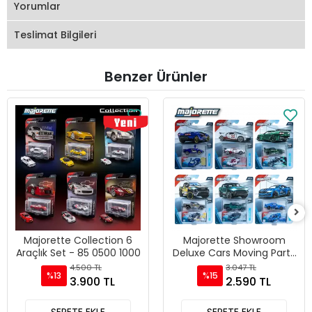
Yorumlar
Teslimat Bilgileri
Benzer Ürünler
Majorette Collection 6
Majorette Showroom
Araçlık Set - 85 0500 1000
Deluxe Cars Moving Parts
6 Araçlık Set - Pur Sport
4.500 TL
3.047 TL
%13
%15
3.900 TL
2.590 TL