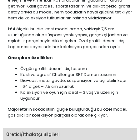
enerjisini ve Amerikan kas arabalarının gücünü bir araya
getiriyor. Kaslı gövdesi, sportif tasarımı ve dikkat çekici grafiti
detaylarıyla bu model, hem çocukların hayal gücünü tetikliyor
hem de koleksiyon tutkunlarının rafında yıldızlaşıyor.
1:64 ölçekli bu die-cast model araba, yaklaşık 7,5 cm
uzunluğunda olup süspansiyonlu yapısı, gerçekçi jantları ve
açılabilir parçalarıyla dikkat çeker. Özel graffiti desenli dış
kaplaması sayesinde her koleksiyon parçasından ayrılır.
Öne çıkan özellikler:
Özgün graffiti desenli dış tasarım
Kaslı ve agresif Challenger SRT Demon tasarımı
Die-cast metal gövde, süspansiyon ve açılabilir kapı
1:64 ölçek – 7,5 cm uzunluk
Koleksiyon ve oyun için ideal – 3 yaş ve üzeri için
uygundur
Majorette’in sokak stilini güçle buluşturduğu bu özel model,
göz alıcı bir koleksiyon parçası olarak öne çıkıyor.
Üretici/İthalatçı Bilgileri