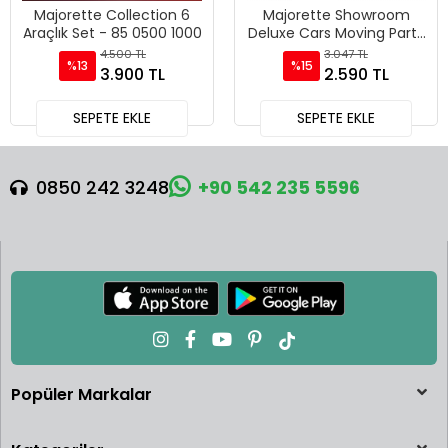
Majorette Collection 6
Majorette Showroom
Araçlık Set - 85 0500 1000
Deluxe Cars Moving Parts
6 Araçlık Set - Pur Sport
4.500 TL
3.047 TL
%13
%15
3.900 TL
2.590 TL
SEPETE EKLE
SEPETE EKLE
0850 242 3248
+90 542 235 5596
Popüler Markalar