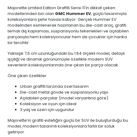
Majorette Limited Edition Graffiti Serisi 11'in dikkat çeken
modellerinden biri olan
GMC Hummer EV
, güçlü tasarımıyla
koleksiyonlara şehir havası katıyor. Gerçek Hummer EV
modelinden esinlenerek hazırlanan bu die-cast araç, grafiti
temalı dış kaplaması, süspansiyonlu tekerlekleri ve açılabilen
parçasıyla hem koleksiyoncular hem de çocuklar için harika
bir tercihtir.
Yaklaşık 7,5 cm uzunluğundaki bu 1:64 ölçekli model, detaylı
işçiliği ve dinamik görünümüyle özellikle modern SUV
severlerin koleksiyonlarında öne çıkan bir parça olacak.
Öne çıkan özellikler:
Urban graffiti tarzında özel tasarım
Die-cast metal gövde ve süspansiyonlu yapı
Açılabilen parçalar (model varyantına göre)
Koleksiyon ve oyun için ideal
3 yaş ve üzeri için uygundur
Majorette’in grafiti estetiğini güçlü bir SUV ile buluşturduğu bu
model, modern tasarımlı koleksiyonlara farklı bir soluk
getiriyor.