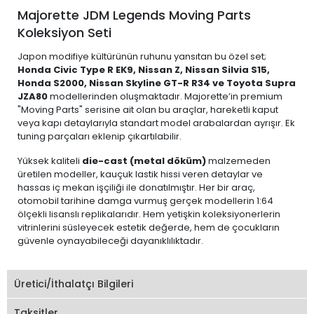
Majorette JDM Legends Moving Parts
Koleksiyon Seti
Japon modifiye kültürünün ruhunu yansıtan bu özel set;
Honda Civic Type R EK9, Nissan Z, Nissan Silvia S15,
Honda S2000, Nissan Skyline GT-R R34 ve Toyota Supra
JZA80
modellerinden oluşmaktadır. Majorette’in premium
"Moving Parts" serisine ait olan bu araçlar, hareketli kaput
veya kapı detaylarıyla standart model arabalardan ayrışır. Ek
tuning parçaları eklenip çıkartılabilir.
Yüksek kaliteli
die-cast (metal döküm)
malzemeden
üretilen modeller, kauçuk lastik hissi veren detaylar ve
hassas iç mekan işçiliği ile donatılmıştır. Her bir araç,
otomobil tarihine damga vurmuş gerçek modellerin 1:64
ölçekli lisanslı replikalarıdır. Hem yetişkin koleksiyonerlerin
vitrinlerini süsleyecek estetik değerde, hem de çocukların
güvenle oynayabileceği dayanıklılıktadır.
Üretici/İthalatçı Bilgileri
Taksitler