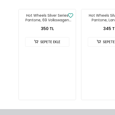
Hot Wheels Silver Series
Hot Wheels Sil
Pantone, 69 Volkswagen
Pantone, Lan
Squareback
Defender
350 TL
345 T
SEPETE EKLE
SEPETE