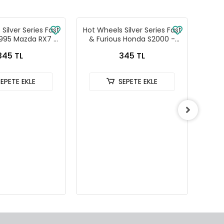
Silver Series Fast
Hot Wheels Silver Series Fast
Hot W
1995 Mazda RX7 -
& Furious Honda S2000 -
& Fu
88-JKX16
HNR88-JKX18
345 TL
345 TL
SEPETE EKLE
SEPETE EKLE