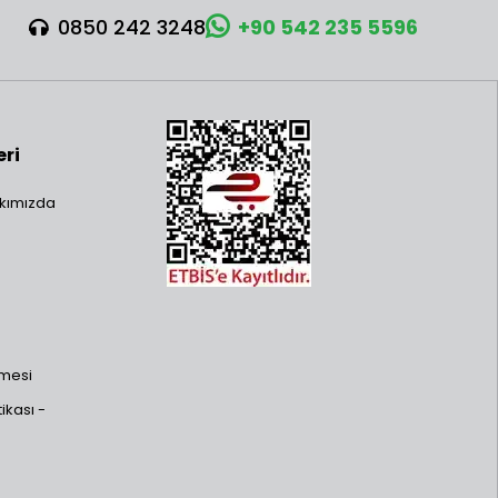
0850 242 3248
+90 542 235 5596
eri
kımızda
şmesi
ikası -