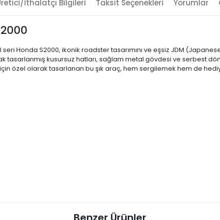
retici/İthalatçı Bilgileri
Taksit Seçenekleri
Yorumlar
S2000
özel seri Honda S2000, ikonik roadster tasarımını ve eşsiz JDM (Japane
ak tasarlanmış kusursuz hatları, sağlam metal gövdesi ve serbest dönen
ler için özel olarak tasarlanan bu şık araç, hem sergilemek hem de he
Benzer Ürünler