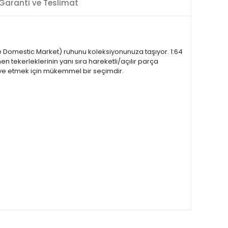
Garanti ve Teslimat
se Domestic Market) ruhunu koleksiyonunuza taşıyor. 1:64
 tekerleklerinin yanı sıra hareketli/açılır parça
diye etmek için mükemmel bir seçimdir.