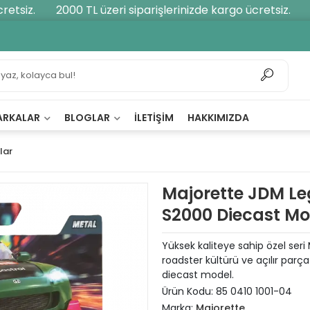
tsiz.
2000 TL üzeri siparişlerinizde kargo ücretsiz.
20
ARKALAR
BLOGLAR
İLETIŞIM
HAKKIMIZDA
lar
Majorette JDM L
S2000 Diecast M
Yüksek kaliteye sahip özel se
roadster kültürü ve açılır parça
diecast model.
Ürün Kodu:
85 0410 1001-04
Marka:
Majorette