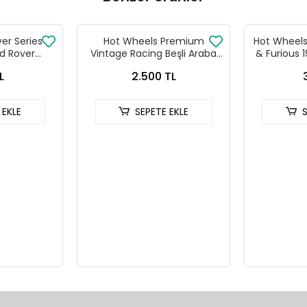
ver Series
Hot Wheels Premium
Hot Wheels 
d Rover
Vintage Racing Beşli Araba
& Furious 
 90
Seti FPY86 - 979T
HNR
L
2.500 TL
 EKLE
SEPETE EKLE