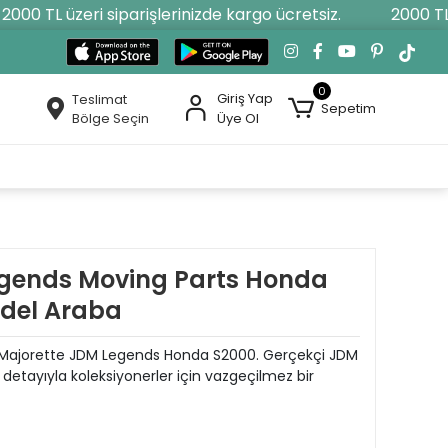
00 TL üzeri siparişlerinizde kargo ücretsiz.
2000 TL üz
0
Giriş Yap
Teslimat
Sepetim
Bölge Seçin
Üye Ol
egends Moving Parts Honda
odel Araba
ri Majorette JDM Legends Honda S2000. Gerçekçi JDM
 detayıyla koleksiyonerler için vazgeçilmez bir