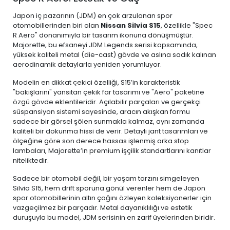
Japon iç pazarının (JDM) en çok arzulanan spor
otomobillerinden biri olan
Nissan Silvia S15
, özellikle "Spec
R Aero" donanımıyla bir tasarım ikonuna dönüşmüştür.
Majorette, bu efsaneyi JDM Legends serisi kapsamında,
yüksek kaliteli metal (die-cast) gövde ve aslına sadık kalınan
aerodinamik detaylarla yeniden yorumluyor.
Modelin en dikkat çekici özelliği, S15’in karakteristik
"bakışlarını" yansıtan çekik far tasarımı ve "Aero" paketine
özgü gövde eklentileridir. Açılabilir parçaları ve gerçekçi
süspansiyon sistemi sayesinde, aracın akışkan formu
sadece bir görsel şölen sunmakla kalmaz, aynı zamanda
kaliteli bir dokunma hissi de verir. Detaylı jant tasarımları ve
ölçeğine göre son derece hassas işlenmiş arka stop
lambaları, Majorette’in premium işçilik standartlarını kanıtlar
niteliktedir.
Sadece bir otomobil değil, bir yaşam tarzını simgeleyen
Silvia S15, hem drift sporuna gönül verenler hem de Japon
spor otomobillerinin altın çağını özleyen koleksiyonerler için
vazgeçilmez bir parçadır. Metal dayanıklılığı ve estetik
duruşuyla bu model, JDM serisinin en zarif üyelerinden biridir.