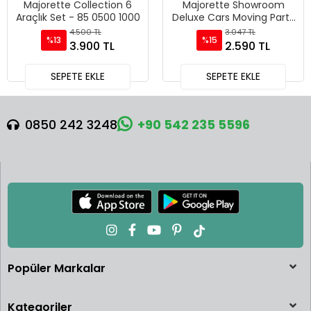
Majorette Collection 6
Majorette Showroom
Araçlık Set - 85 0500 1000
Deluxe Cars Moving Parts
6 Araçlık Set - Pur Sport
4.500 TL
3.047 TL
%13
%15
3.900 TL
2.590 TL
SEPETE EKLE
SEPETE EKLE
0850 242 3248
+90 542 235 5596
Popüler Markalar
Kategoriler