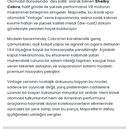
Otomobil dünyasında "dev katili" olarak bilinen
Shelby
Cobra
, hafif gövde ile yüksek performanslı V8 motorun
mükemmel birleşimini simgeler. Majorette, bu ikonik spor
otomobili "Vintage" serisi kapsamında, aslına sadık kalınan
kıvrımlı hatları ve yüksek kaliteli metal (die-cast) döküm
gövdesiyle yeniden hayat bulduruyor.
Modelin tasarımında, Cobra’nın karakteristik geniş
çamurlukları, açık kokpit yapısı ve agresif ön ızgara detayları
1:64 ölçeğine büyük bir hassasiyetle yansıtılmıştır. Açılabilir
kaput mekanizması, bu efsanenin kalbinde yatan
mühendislik ruhuna bir selam niteliği taşırken; kauçuk hissi
veren tekerlek detayları ve süspansiyon sistemi modelin
premium hissiyatını pekiştirir.
Vintage serisinin nostaljik dokusunu taşıyan bu model,
sadece bir oyuncak değil, yarış pistlerinden caddelere
uzanan bir başarı öyküsünün minyatür bir anıtıdır. Hem klasik
otomobil tutkunlarının hem de Amerikan performans
araçlarına hayranlık duyan koleksiyonerlerin vitrinlerinde
ayrıcalıklı bir yere sahip olan bu parça, Majorette’in detay
işçiliğindeki ustalığını sergiler.