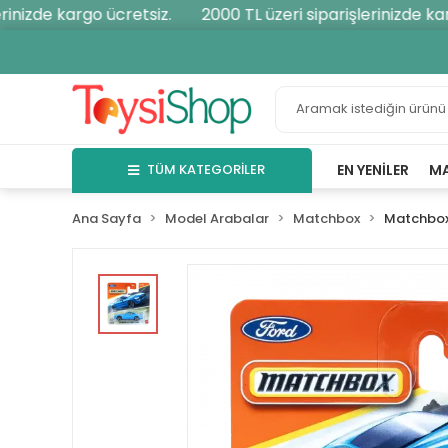
nizde kargo ücretsiz.
2000 TL üzeri siparişlerinizde kargo
TÜM KATEGORİLER
EN YENILER
M
Ana Sayfa
Model Arabalar
Matchbox
Matchbox 