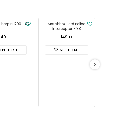
herp N 1200 - 82
Matchbox Ford Police
Matc
Interceptor - 88
149 TL
149 TL
SEPETE EKLE
SEPETE EKLE