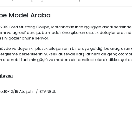
pe Model Araba
19 Ford Mustang Coupe, Matchbox’ın ince işçiliğiyle asorti serisindeki 
ımı ve agresif duruşu, bu modeli öne çıkaran estetik detaylar arasınd
esini gözler önüne seriyor.
vde ve dayanıklı plastik bileşenlerin bir araya geldiği bu araç, uzun 
ın sergileme beklentilerini yüksek düzeyde karşılar hem de genç otomo
an otomobil tarihinin güçlü ve modern bir temsilcisi olarak dikkat çekec
ğlayıcı
:10-12/15 Ataşehir / İSTANBUL