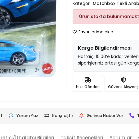
Kategori:
Matchbox Tekli Arab
Ürün stokta bulunmamakt
Favorilerime ekle
Kargo Bilgilendirmesi
Haftaiçi 15.00’e kadar verilen
siparişleriniz ertesi gün kargo
Hızlı Gönderi
Güvenli Alışveriş
Et
Yorum Yaz
Karşılaştır
Gelince Haber Ver
retici/İthalatçı Bilgileri
Taksit Seçenekleri
Yorumlar