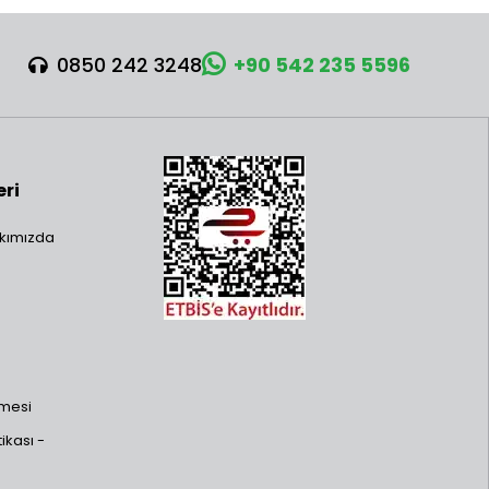
0850 242 3248
+90 542 235 5596
eri
kımızda
şmesi
ikası -