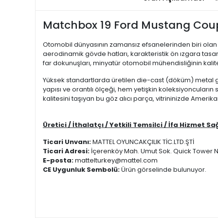
Matchbox 19 Ford Mustang Cou
Otomobil dünyasının zamansız efsanelerinden biri olan 20
aerodinamik gövde hatları, karakteristik ön ızgara tasar
far dokunuşları, minyatür otomobil mühendisliğinin kalit
Yüksek standartlarda üretilen die-cast (döküm) metal gö
yapısı ve orantılı ölçeği, hem yetişkin koleksiyoncular
kalitesini taşıyan bu göz alıcı parça, vitrininizde Amerik
Üretici / İthalatçı / Yetkili Temsilci / İfa Hizmet Sa
Ticari Unvanı:
MATTEL OYUNCAKÇILIK TİC.LTD.ŞTİ
Ticari Adresi:
İçerenköy Mah. Umut Sok. Quick Tower No
E-posta:
mattelturkey@mattel.com
CE Uygunluk Sembolü:
Ürün görselinde bulunuyor.