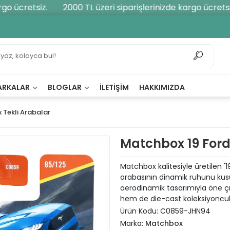
 ücretsiz.
2000 TL üzeri siparişlerinizde kargo ücretsiz.
ARKALAR
BLOGLAR
İLETIŞIM
HAKKIMIZDA
Tekli Arabalar
Matchbox 19 For
Matchbox kalitesiyle üretilen 
arabasının dinamik ruhunu kusur
aerodinamik tasarımıyla öne 
hem de die-cast koleksiyoncula
Ürün Kodu:
C0859-JHN94
Marka:
Matchbox