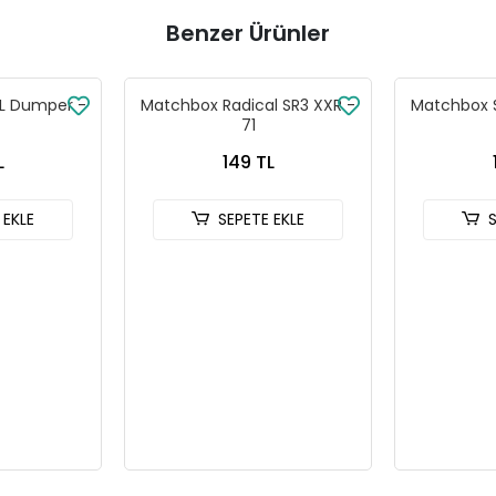
Benzer Ürünler
L Dumper -
Matchbox Radical SR3 XXR -
Matchbox S
71
L
149 TL
 EKLE
SEPETE EKLE