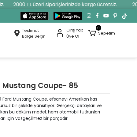
2000 TL üzeri siparişlerinizde kargo ücretsiz.
2000
0
Giriş Yap
Teslimat
Sepetim
Bölge Seçin
Üye Ol
d Mustang Coupe- 85
'19 Ford Mustang Coupe, efsanevi Amerikan kas
suz bir şekilde yansıtıyor. Gerçekçi detayları ve
çıkan bu döküm model, hem otomobil tutkunları
rı için vazgeçilmez bir parçadır.