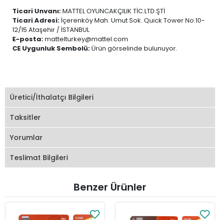
Ticari Unvanı:
MATTEL OYUNCAKÇILIK TİC.LTD.ŞTİ
Ticari Adresi:
İçerenköy Mah. Umut Sok. Quick Tower No:10-
12/15 Ataşehir / İSTANBUL
E-posta:
mattelturkey@mattel.com
CE Uygunluk Sembolü:
Ürün görselinde bulunuyor.
Üretici/İthalatçı Bilgileri
Taksitler
Yorumlar
Teslimat Bilgileri
Benzer Ürünler