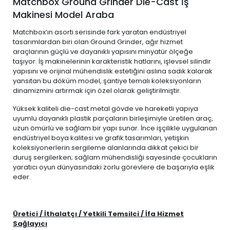
Matchbox Ground Grinder Die-Cast İş
Makinesi Model Araba
Matchbox’ın asorti serisinde fark yaratan endüstriyel
tasarımlardan biri olan Ground Grinder, ağır hizmet
araçlarının güçlü ve dayanıklı yapısını minyatür ölçeğe
taşıyor. İş makinelerinin karakteristik hatlarını, işlevsel silindir
yapısını ve orijinal mühendislik estetiğini aslına sadık kalarak
yansıtan bu döküm model, şantiye temalı koleksiyonların
dinamizmini artırmak için özel olarak geliştirilmiştir.
Yüksek kaliteli die-cast metal gövde ve hareketli yapıya
uyumlu dayanıklı plastik parçaların birleşimiyle üretilen araç,
uzun ömürlü ve sağlam bir yapı sunar. İnce işçilikle uygulanan
endüstriyel boya kalitesi ve grafik tasarımları, yetişkin
koleksiyonerlerin sergileme alanlarında dikkat çekici bir
duruş sergilerken; sağlam mühendisliği sayesinde çocukların
yaratıcı oyun dünyasındaki zorlu görevlere de başarıyla eşlik
eder.
Üretici / İthalatçı / Yetkili Temsilci / İfa Hizmet
Sağlayıcı