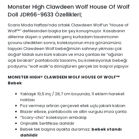
Monster High Clawdeen Wolf House Of Wolf
Doll JDR66-9633 Özellikleri;
Scaris Moda Haftası’nda ortalık Clawdeen Wolf’un “House of
Wolf™” defilesinden başka bir şey konuşmuyor. Kasabanın
dillerine düşen o yetenekli genç kurtadam tasarımcının
şovunu izledikten sonra, koleksiyonun imza görünümünü
taşıyan Clawdeen Wolf bebeğimizin sahneyi yıkması çok
doğal! İddialı suni kürk kabanı ve imza çantası ile “ağızları
açık bırakan” pantaboots tasarımı, bu koleksiyonluk bebeği
podyumu “wolf walk”a dönüştüren gerçek bir başrol yapıyor.
MONSTER HIGH® CLAWDEEN WOLF HOUSE OF WOLF™
Bebek
Yaklaşık 10,5 inç / 26,7 cm boyunda, 11 eklem hareket
noktası
Poz vermeyi artıran çerçeveli etek uçlu jakarlı kaban
Blazer elbise, pantaboots ve altın vurgulu imza çanta
“Scary-chic” koleksiyon ambalajı
Orijinallik Sertifikası dahildir
Bebek tek başına ayakta duramaz;
bebek standı
dahildir