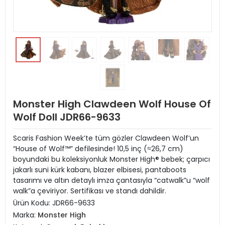
Monster High Clawdeen Wolf House Of
Wolf Doll JDR66-9633
Scaris Fashion Week’te tüm gözler Clawdeen Wolf’un
“House of Wolf™” defilesinde! 10,5 inç (≈26,7 cm)
boyundaki bu koleksiyonluk Monster High® bebek; çarpıcı
jakarlı suni kürk kabanı, blazer elbisesi, pantaboots
tasarımı ve altın detaylı imza çantasıyla “catwalk”u “wolf
walk”a çeviriyor. Sertifikası ve standı dahildir.
Ürün Kodu:
JDR66-9633
Marka:
Monster High