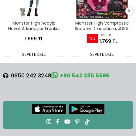
Monster High Acayip
Monster High Vamptastic
Havalı Arkadaşlar Frankie
Scooter Draculaura, JDR61
Stein, HXH73
1.999 TL
1.699 TL
%12
1.769 TL
SEPETE EKLE
SEPETE EKLE
0850 242 3248
+90 542 235 5596