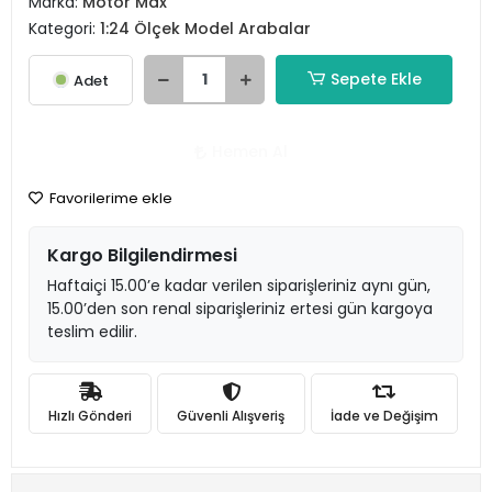
Marka:
Motor Max
Kategori:
1:24 Ölçek Model Arabalar
Sepete Ekle
Adet
Hemen Al
Favorilerime ekle
Kargo Bilgilendirmesi
Haftaiçi 15.00’e kadar verilen siparişleriniz aynı gün,
15.00’den son renal siparişleriniz ertesi gün kargoya
teslim edilir.
Hızlı Gönderi
Güvenli Alışveriş
İade ve Değişim