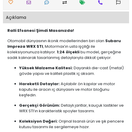
Açıklama
Ralli Efsanesi Şimdi Masanızda!
Otomobil dünyasının ikonik modellerinden biri olan
Subaru
Impreza WRX STI
, Motormax’ın usta işçiliği ile
koleksiyonunuza katılıyor.
1:24 ölçekli
bu model, gerçeğine
sadık kalınarak tasarlanmış detaylarıyla dikkat çekiyor.
Yüksek Malzeme Kalitesi:
Dayanıklı die-cast (metal)
gövde yapısı ve kaliteli plastik iç aksam.
Hareketli Detaylar:
Açılabilir ön kapılar ve motor
kaputu ile aracın iç dünyasını ve motor bloğunu
keşfedin.
Gerçekçi Görünüm:
Detaylı jantlar, kauçuk lastikler ve
WRX STI’ın karakteristik spoyler tasarımı.
Koleksiyon Değeri:
Orijinal lisanslı ürün ve şık pencere
kutusu tasarımı ile sergilemeye hazır.