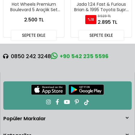
Hot Wheels Premium
Jada 1:24 Fast & Furious
Boulevard 5 Araçlık Set
Brian & 1995 Toyota Supra
151-155 - GJT68 978H
Diecast Model Araba -
3.523 TL
2.500 TL
%18
30738
2.895 TL
SEPETE EKLE
SEPETE EKLE
0850 242 3248
+90 542 235 5596
Popüler Markalar