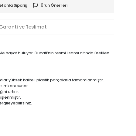
efonla Sipariş
Ürün Önerileri
Garanti ve Teslimat
le hayat buluyor. Ducati’nin resmi lisansı altında üretilen
mlar yüksek kaliteli plastik parçalarla tamamlanmıştır.
e imkanı sunar.
ni artırır.
işlenmiştir.
rgileyebilirsiniz.
.