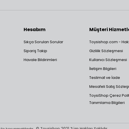
Hesabım
Müşteri Hizmetl
Sıkça Sorulan Sorular
Toysishop.com - Hak
Sipariş Takip
Gizlilik Sözleşmesi
Havale Bildirimleri
Kullanıcı Sözleşmesi
İletişim Bilgileri
Teslimat ve İade
Mesafeli Satış Sözle
ToysiShop Çerez Polit
Tanımlama Bilgileri
sı ile korunmaktadır.
© Toysishop 2021 Tüm Hakları Saklıdır