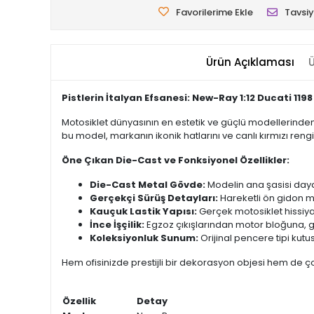
Favorilerime Ekle
Tavsiy
Ürün Açıklaması
Ü
Pistlerin İtalyan Efsanesi: New-Ray 1:12 Ducati 1198
Motosiklet dünyasının en estetik ve güçlü modellerinden
bu model, markanın ikonik hatlarını ve canlı kırmızı rengin
Öne Çıkan Die-Cast ve Fonksiyonel Özellikler:
Die-Cast Metal Gövde:
Modelin ana şasisi daya
Gerçekçi Sürüş Detayları:
Hareketli ön gidon m
Kauçuk Lastik Yapısı:
Gerçek motosiklet hissiyatı
İnce İşçilik:
Egzoz çıkışlarından motor bloğuna, gös
Koleksiyonluk Sunum:
Orijinal pencere tipi kutu
Hem ofisinizde prestijli bir dekorasyon objesi hem de ç
Özellik
Detay