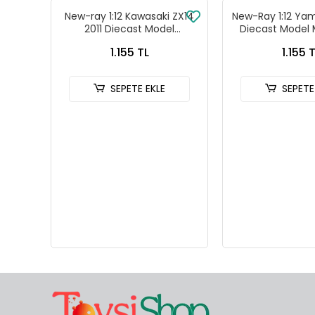
New-ray 1:12 Kawasaki ZX14
New-Ray 1:12 Ya
2011 Diecast Model
Diecast Model 
Motosiklet - 57433B
Sarı - 57
1.155 TL
1.155 
SEPETE EKLE
SEPETE