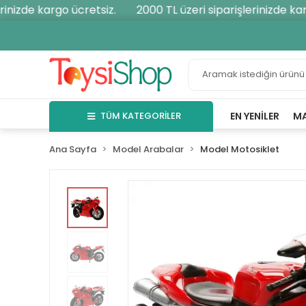
nizde kargo ücretsiz.
2000 TL üzeri siparişlerinizde kargo
TÜM KATEGORİLER
EN YENILER
M
Ana Sayfa
Model Arabalar
Model Motosiklet