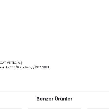
AT VE TİC. A.Ş
zi No:226/6 Kadıköy / İSTANBUL
Benzer Ürünler