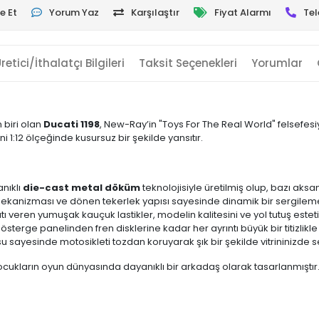
e Et
Yorum Yaz
Karşılaştır
Fiyat Alarmı
Tel
retici/İthalatçı Bilgileri
Taksit Seçenekleri
Yorumlar
 biri olan
Ducati 1198
, New-Ray’in "Toys For The Real World" felsefesiy
i 1:12 ölçeğinde kusursuz bir şekilde yansıtır.
nıklı
die-cast metal döküm
teknolojisiyle üretilmiş olup, bazı aksa
ekanizması ve dönen tekerlek yapısı sayesinde dinamik bir sergilem
 veren yumuşak kauçuk lastikler, modelin kalitesini ve yol tutuş estetiği
terge panelinden fren disklerine kadar her ayrıntı büyük bir titizlikle 
su sayesinde motosikleti tozdan koruyarak şık bir şekilde vitrininizde se
ocukların oyun dünyasında dayanıklı bir arkadaş olarak tasarlanmıştır