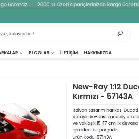
 ücretsiz.
2000 TL üzeri siparişlerinizde kargo ücretsiz.
ARKALAR
BLOGLAR
İLETIŞIM
HAKKIMIZDA
New-Ray 1:12 Duca
Kırmızı - 57143A
İtalyan tasarım harikası Ducati 
detaylı die-cast modeliyle kolek
ve yaklaşık 15-17 cm’lik deva
için ideal bir parçadır.
Ürün Kodu:
57143A