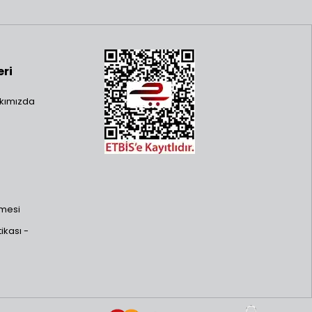
eri
kımızda
şmesi
ikası -