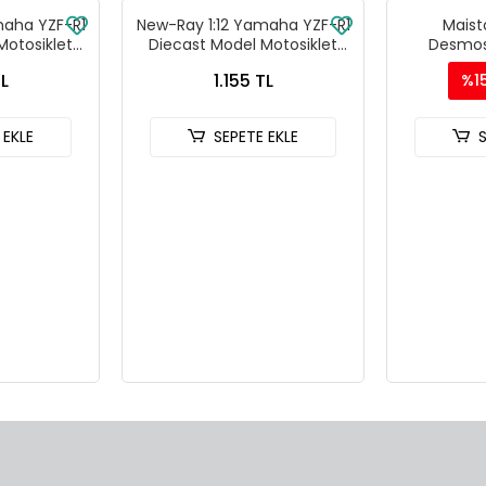
maha YZF-R1
New-Ray 1:12 Yamaha YZF-R1
Maisto
Motosiklet
Diecast Model Motosiklet
Desmos
803A
Lacivert - 57803A
Motosikle
TL
1.155 TL
%1
 EKLE
SEPETE EKLE