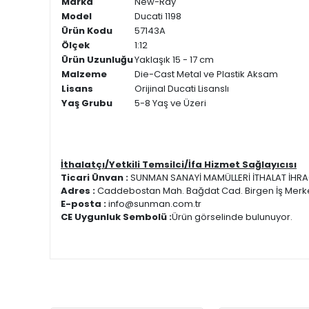
Marka
New-Ray
Model
Ducati 1198
Ürün Kodu
57143A
Ölçek
1:12
Ürün Uzunluğu
Yaklaşık 15 - 17 cm
Malzeme
Die-Cast Metal ve Plastik Aksam
Lisans
Orijinal Ducati Lisanslı
Yaş Grubu
5-8 Yaş ve Üzeri
İthalatçı/Yetkili Temsilci/İfa Hizmet Sağlayıcısı
Ticari Ünvan :
SUNMAN SANAYİ MAMÜLLERİ İTHALAT İHRAC
Adres :
Caddebostan Mah. Bağdat Cad. Birgen İş Merke
E-posta :
info@sunman.com.tr
CE Uygunluk Sembolü :
Ürün görselinde bulunuyor.