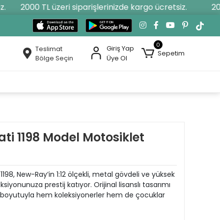
2000 TL üzeri siparişlerinizde kargo ücretsiz.
2000 
0
Giriş Yap
Teslimat
Sepetim
Bölge Seçin
Üye Ol
ti 1198 Model Motosiklet
1198, New-Ray’in 1:12 ölçekli, metal gövdeli ve yüksek
siyonunuza prestij katıyor. Orijinal lisanslı tasarımı
sa boyutuyla hem koleksiyonerler hem de çocuklar