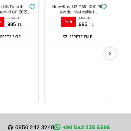
 1:18 Ducati
New-Ray 1:12 CBR 1000 RR
New
edici GP 2021
Model Motosiklet
60
t Modeli - 36379
Kırmızı/Siyah - 57793A
K
1.160 TL
1.160 TL
5
%15
985 TL
985 TL
SEPETE EKLE
SEPETE EKLE
0850 242 3248
+90 542 235 5596