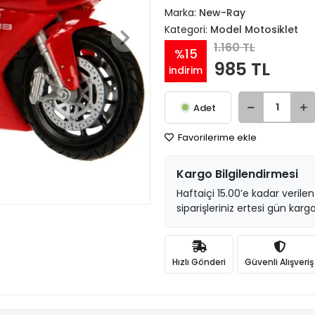
Marka:
New-Ray
Kategori:
Model Motosiklet
1.160 TL
%15
985 TL
indirim
Adet
Favorilerime ekle
Kargo Bilgilendirmesi
Haftaiçi 15.00’e kadar verilen
siparişleriniz ertesi gün kargo
Hızlı Gönderi
Güvenli Alışveriş