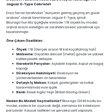
Jaguar E-Type Cabriolet
Enzo Ferrari tarafından "dünyanın gelmiş geçmiş en güzel
arabası" olarak tanımlanan Jaguar E-Type, şimdi
Bburago’nun titiz işçiliğiyle evinizde. 1:18 ölçekli bu model,
orijinal aracın estetiğini ve zarafetini birebir yansıtmak için
tasarlanmıştır.
Öne Çıkan Özellikler:
Ölçek:
1:18 (Gerçek aracın 18 kat küçültülmüş hali).
Malzeme:
Dayanıklı diecast (metal) gövde ve yüksek
kaliteli plastik detaylar.
Hareketli Parçalar:
Açılabilir kapılar, kaput ve bagaj
kapağı.
Direksiyon Hakimiyeti:
Direksiyon ile
yönlendirilebilen ön tekerlekler.
Detaylı İç Mekan:
Kokpit, göstergeler ve koltuk
tasarımlarında ince işçilik.
Renk:
Klasik İngiliz Yeşil (British Racing Green).
Neden Bu Modeli Seçmelisiniz?
Bburago 12046 kodlu bu
model, sadece bir oyuncak değil, zamansız bir koleksiyon
parçasıdır. Kauçuk lastikleri ve gerçekçi jant yapısıyla