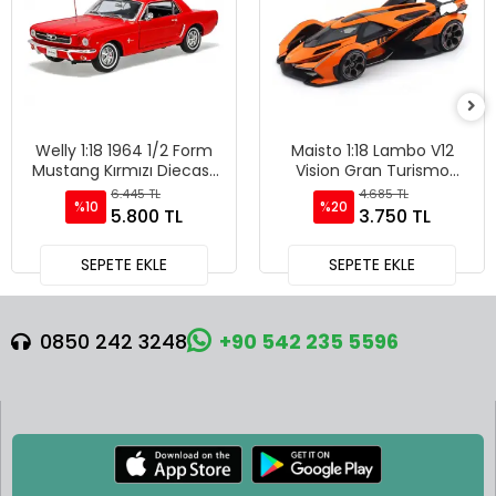
Welly 1:18 1964 1/2 Form
Maisto 1:18 Lambo V12
Mustang Kırmızı Diecast
Vision Gran Turismo
Model Araba - 12519H-W
Diecast Model Araba
6.445 TL
4.685 TL
%10
%20
Turuncu - 36454
5.800 TL
3.750 TL
SEPETE EKLE
SEPETE EKLE
0850 242 3248
+90 542 235 5596