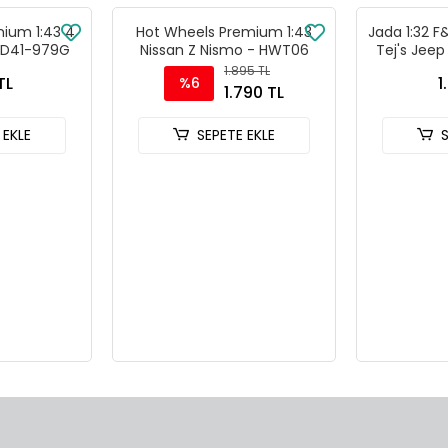
ium 1:43 4
Hot Wheels Premium 1:43
Jada 1:32 F
HMD41-979G
Nissan Z Nismo - HWT06
Tej's Jee
Dodge Cha
1.895 TL
TL
1
%6
Ar
1.790 TL
 EKLE
SEPETE EKLE