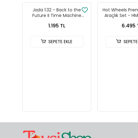
Jada 1:32 - Back to the
Hot Wheels Prem
Future II Time Machine
Araçlık Set - 
Diecast Model Araba - 24081
1.195 TL
6.495 
SEPETE EKLE
SEPETE