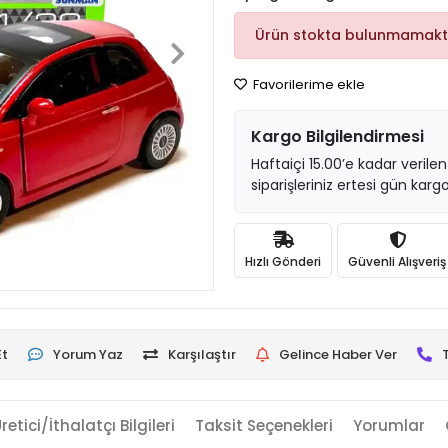
Ürün stokta bulunmamakt
Favorilerime ekle
Kargo Bilgilendirmesi
Haftaiçi 15.00’e kadar verilen
siparişleriniz ertesi gün kargo
Hızlı Gönderi
Güvenli Alışveriş
Et
Yorum Yaz
Karşılaştır
Gelince Haber Ver
retici/İthalatçı Bilgileri
Taksit Seçenekleri
Yorumlar