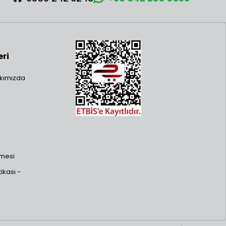
eri
kımızda
şmesi
ikası -