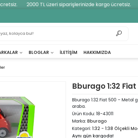
etsiz.
2000 TL üzeri siparişlerinizde kargo ücretsiz.
2
ARKALAR
BLOGLAR
İLETIŞIM
HAKKIMIZDA
ler
Bburago 1:32 Fiat
Bburago 1:32 Fiat 500 – Metal göv
araba.
Ürün Kodu:
18-43011
Marka:
Bburago
Kategori:
1:32 - 1:38 Ölçekli Mo
Aynı gün kargoda!