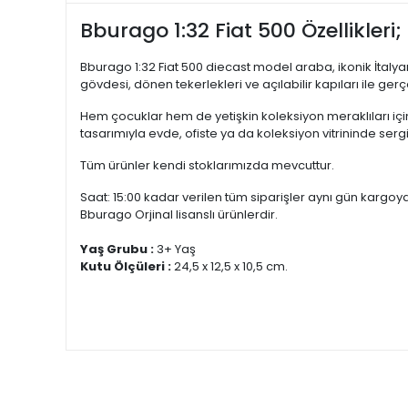
Bburago 1:32 Fiat 500 Özellikleri;
Bburago 1:32 Fiat 500 diecast model araba, ikonik İtalyan
gövdesi, dönen tekerlekleri ve açılabilir kapıları ile g
Hem çocuklar hem de yetişkin koleksiyon meraklıları için 
tasarımıyla evde, ofiste ya da koleksiyon vitrininde sergil
Tüm ürünler kendi stoklarımızda mevcuttur.
Saat: 15:00 kadar verilen tüm siparişler aynı gün kargoya 
Bburago Orjinal lisanslı ürünlerdir.
Yaş Grubu :
3+ Yaş
Kutu Ölçüleri :
24,5 x 12,5 x 10,5 cm.