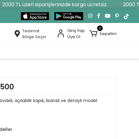
000 TL üzeri siparişlerinizde kargo ücretsiz.
2000 TL ü
0
Giriş Yap
Teslimat
Sepetim
Bölge Seçin
Üye Ol
 500
deli, açılabilir kapılı, lisanslı ve detaylı model
deller