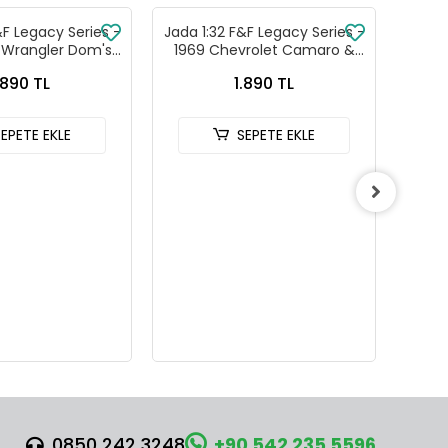
&F Legacy Series -
Jada 1:32 F&F Legacy Series -
Gran
p Wrangler Dom's
1969 Chevrolet Camaro &
Karsa
rger R/T İkili
1968 Dodge Charger
Di
.890 TL
1.890 TL
aba Seti
Widebody İkili Araba Seti
SEPETE EKLE
SEPETE EKLE
0850 242 3248
+90 542 235 5596