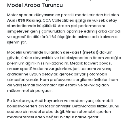
Model Araba Turuncu
Motor sporları dünyasının en prestijli modellerinden biri olan
Audi RS5 Racing
, CCA Collectibles işçiliği ile yüksek detay
standartlarında küçültüldü. Aracın pist performansını
simgeleyen geniş çamurlukları, optimize edilmiş arka kanadı
ve agresif ön difüzörü, 1:64 ölçeğinde aslına sadık kalınarak
işlenmiştir.
Modelin üretiminde kullanılan
die-cast (metal)
döküm
gövde, ürüne dayanıklılık ve koleksiyonerlerin önem verdiği o
premium ağırlık hissini kazandırır. Metalik lacivert boyası,
aracın sportif hatlarını vurgularken; jant tasarımı ve yarış
grafiklerine uygun detaylar, gerçek bir yarış otomobili
atmosferi yaratır. Hem profesyonel sergileme üniteleri hem
de yarış temalı dioramalar için estetik ve teknik açıdan
mükemmel bir parçadır.
Bu özel parça, Audi hayranları ve modern yarış otomobili
koleksiyonerleri için tasarlanmıştır. Detaylardaki titizlik, ürünü
sadece bir model araba değil, Alman otomobil sporları
mirasını temsil eden değerli bir figür haline getirir.