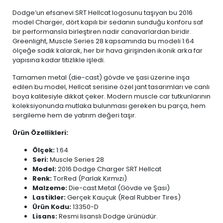
Dodge’un efsanevi SRT Hellcat logosunu taşıyan bu 2016
model Charger, dört kapılı bir sedanın sunduğu konforu saf
bir performansla birleştiren nadir canavarlardan biridir.
Greenlight, Muscle Series 28 kapsamında bu modeli 1:64
ölçeğe sadık kalarak, her bir hava girişinden ikonik arka far
yapısına kadar titizlikle işledi.
Tamamen metal (die-cast) gövde ve şasi üzerine inşa
edilen bu model, Hellcat serisine özel jant tasarımları ve canlı
boya kalitesiyle dikkat çeker. Modern muscle car tutkunlarının
koleksiyonunda mutlaka bulunması gereken bu parça, hem
sergileme hem de yatırım değeri taşır.
Ürün Özellikleri:
Ölçek:
1:64
Seri:
Muscle Series 28
Model:
2016 Dodge Charger SRT Hellcat
Renk:
TorRed (Parlak Kırmızı)
Malzeme:
Die-cast Metal (Gövde ve Şasi)
Lastikler:
Gerçek Kauçuk (Real Rubber Tires)
Ürün Kodu:
13350-D
Lisans:
Resmi lisanslı Dodge ürünüdür.