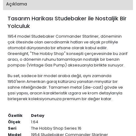
Açıklama
Tasarım Harikası Studebaker ile Nostaljik Bir
Yolculuk
1954 model Studebaker Commander Starliner, döneminin
çok ötesinde olan aerodinamik hatları ve alçak profiliyle
otomobil dünyasında bir efsane olarak kabul edilir.
Greenlight, "The Hobby Shop" konsepti çerçevesinde bu zarif
aracı, o dönemin ruhunu tamamlayan nostaljik bir benzin
pompası (Vintage Gas Pump) aksesuarıyla birlikte sunuyor.
Bu set, sadece bir model araba değil, aynı zamanda
1950'lerin Amerikan garaj kültürünü yansıtan minyatür bir
sahne niteliğindedir. Tamamen metal (die-cast) gövde ve
şasi yapısı, aracın karakteristik ızgara ve krom detaylarıyla
birleşerek koleksiyonunuza premium bir değer katar.
Özellik
Detay
Ölçek
1:64
Seri
The Hobby Shop Series 16
Model
1954 Studebaker Commander Starliner