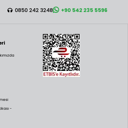
0850 242 3248
+90 542 235 5596
eri
kımızda
şmesi
ikası -