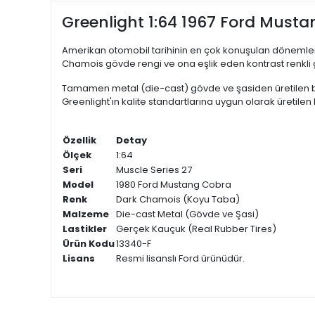
Greenlight 1:64 1967 Ford Must
Amerikan otomobil tarihinin en çok konuşulan dönemler
Chamois gövde rengi ve ona eşlik eden kontrast renkli gra
Tamamen metal (die-cast) gövde ve şasiden üretilen bu m
Greenlight'ın kalite standartlarına uygun olarak üretile
Özellik
Detay
Ölçek
1:64
Seri
Muscle Series 27
Model
1980 Ford Mustang Cobra
Renk
Dark Chamois (Koyu Taba)
Malzeme
Die-cast Metal (Gövde ve Şasi)
Lastikler
Gerçek Kauçuk (Real Rubber Tires)
Ürün Kodu
13340-F
Lisans
Resmi lisanslı Ford ürünüdür.