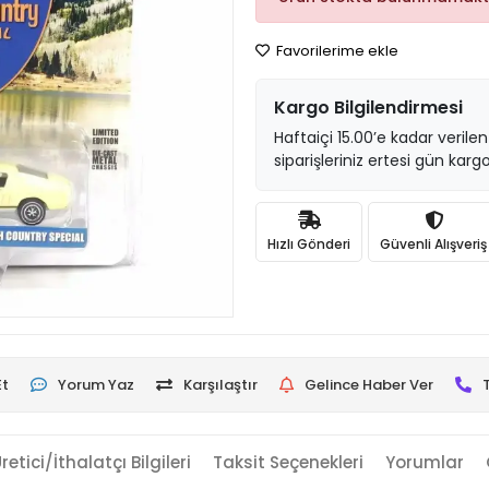
Favorilerime ekle
Kargo Bilgilendirmesi
Haftaiçi 15.00’e kadar verilen
siparişleriniz ertesi gün kargo
Hızlı Gönderi
Güvenli Alışveriş
Et
Yorum Yaz
Karşılaştır
Gelince Haber Ver
retici/İthalatçı Bilgileri
Taksit Seçenekleri
Yorumlar