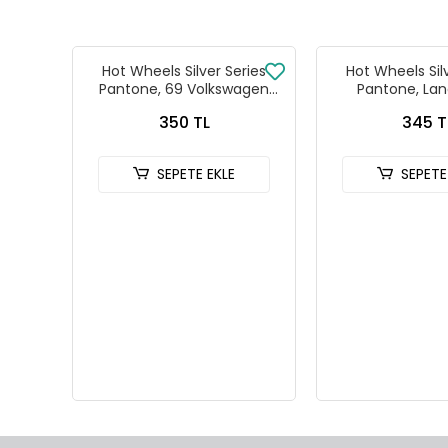
Hot Wheels Silver Series
Hot Wheels Sil
Pantone, 69 Volkswagen
Pantone, Lan
Squareback
Defender
350 TL
345 T
SEPETE EKLE
SEPETE