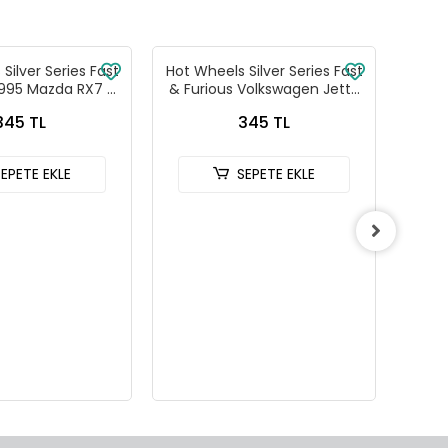
Silver Series Fast
Hot Wheels Silver Series Fast
Hot W
1995 Mazda RX7 -
& Furious Volkswagen Jetta
& Fu
88-JKX16
MK3 - HNR88-JKX17
C
345 TL
345 TL
SEPETE EKLE
SEPETE EKLE