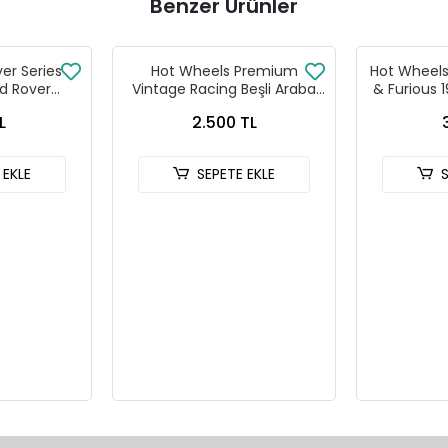
Benzer Ürünler
ver Series
Hot Wheels Premium
Hot Wheels 
d Rover
Vintage Racing Beşli Araba
& Furious 
 90
Seti FPY86 - 979T
HNR
L
2.500 TL
 EKLE
SEPETE EKLE