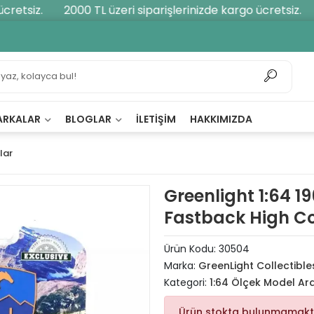
etsiz.
2000 TL üzeri siparişlerinizde kargo ücretsiz.
ARKALAR
BLOGLAR
İLETIŞIM
HAKKIMIZDA
lar
Greenlight 1:64 
Fastback High Co
Ürün Kodu:
30504
Marka:
GreenLight Collectible
Kategori:
1:64 Ölçek Model Ar
Ürün stokta bulunmamakt