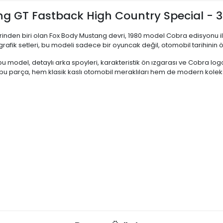
ang GT Fastback High Country Special - 
inden biri olan Fox Body Mustang devri, 1980 model Cobra edisyonu i
fik setleri, bu modeli sadece bir oyuncak değil, otomobil tarihinin özel
odel, detaylı arka spoyleri, karakteristik ön ızgarası ve Cobra logola
n bu parça, hem klasik kaslı otomobil meraklıları hem de modern koleks