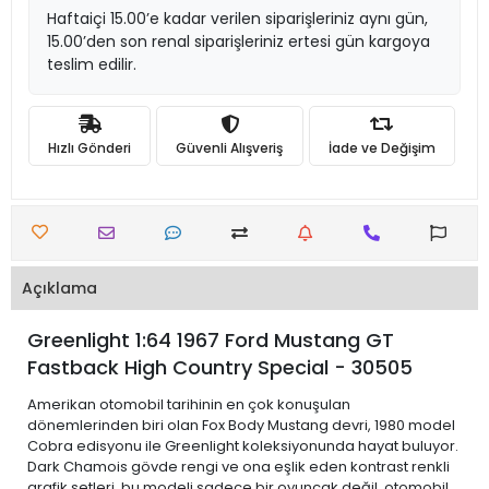
Haftaiçi 15.00’e kadar verilen siparişleriniz aynı gün,
15.00’den son renal siparişleriniz ertesi gün kargoya
teslim edilir.
Hızlı Gönderi
Güvenli Alışveriş
İade ve Değişim
Açıklama
Greenlight 1:64 1967 Ford Mustang GT
Fastback High Country Special - 30505
Amerikan otomobil tarihinin en çok konuşulan
dönemlerinden biri olan Fox Body Mustang devri, 1980 model
Cobra edisyonu ile Greenlight koleksiyonunda hayat buluyor.
Dark Chamois gövde rengi ve ona eşlik eden kontrast renkli
grafik setleri, bu modeli sadece bir oyuncak değil, otomobil