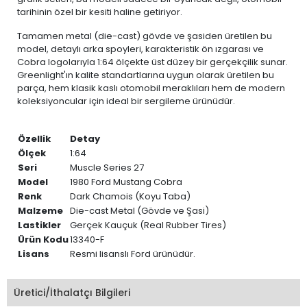
tarihinin özel bir kesiti haline getiriyor.
Tamamen metal (die-cast) gövde ve şasiden üretilen bu
model, detaylı arka spoyleri, karakteristik ön ızgarası ve
Cobra logolarıyla 1:64 ölçekte üst düzey bir gerçekçilik sunar.
Greenlight'ın kalite standartlarına uygun olarak üretilen bu
parça, hem klasik kaslı otomobil meraklıları hem de modern
koleksiyoncular için ideal bir sergileme ürünüdür.
Özellik
Detay
Ölçek
1:64
Seri
Muscle Series 27
Model
1980 Ford Mustang Cobra
Renk
Dark Chamois (Koyu Taba)
Malzeme
Die-cast Metal (Gövde ve Şasi)
Lastikler
Gerçek Kauçuk (Real Rubber Tires)
Ürün Kodu
13340-F
Lisans
Resmi lisanslı Ford ürünüdür.
Üretici/İthalatçı Bilgileri