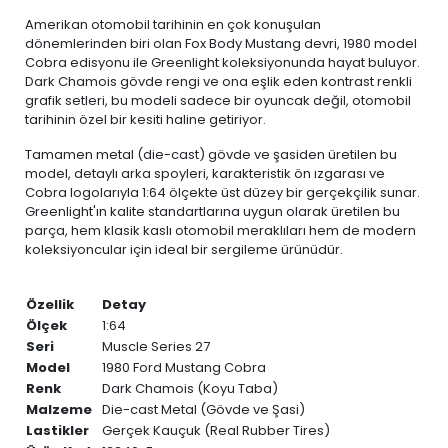
Amerikan otomobil tarihinin en çok konuşulan
dönemlerinden biri olan Fox Body Mustang devri, 1980 model
Cobra edisyonu ile Greenlight koleksiyonunda hayat buluyor.
Dark Chamois gövde rengi ve ona eşlik eden kontrast renkli
grafik setleri, bu modeli sadece bir oyuncak değil, otomobil
tarihinin özel bir kesiti haline getiriyor.
Tamamen metal (die-cast) gövde ve şasiden üretilen bu
model, detaylı arka spoyleri, karakteristik ön ızgarası ve
Cobra logolarıyla 1:64 ölçekte üst düzey bir gerçekçilik sunar.
Greenlight'ın kalite standartlarına uygun olarak üretilen bu
parça, hem klasik kaslı otomobil meraklıları hem de modern
koleksiyoncular için ideal bir sergileme ürünüdür.
Özellik
Detay
Ölçek
1:64
Seri
Muscle Series 27
Model
1980 Ford Mustang Cobra
Renk
Dark Chamois (Koyu Taba)
Malzeme
Die-cast Metal (Gövde ve Şasi)
Lastikler
Gerçek Kauçuk (Real Rubber Tires)