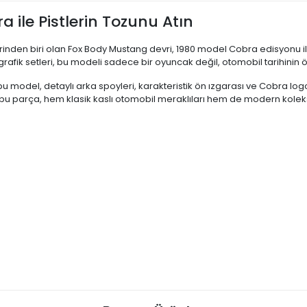
 ile Pistlerin Tozunu Atın
inden biri olan Fox Body Mustang devri, 1980 model Cobra edisyonu i
fik setleri, bu modeli sadece bir oyuncak değil, otomobil tarihinin özel
odel, detaylı arka spoyleri, karakteristik ön ızgarası ve Cobra logola
n bu parça, hem klasik kaslı otomobil meraklıları hem de modern koleks