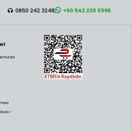
0850 242 3248
+90 542 235 5596
eri
kımızda
şmesi
ikası -