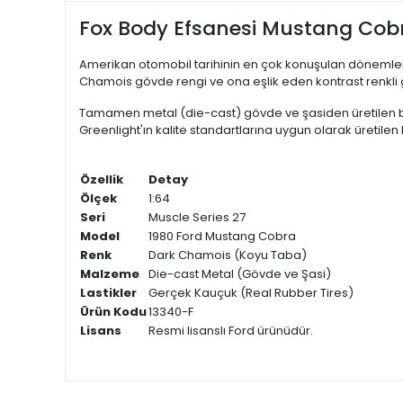
Fox Body Efsanesi Mustang Cobra
Amerikan otomobil tarihinin en çok konuşulan dönemler
Chamois gövde rengi ve ona eşlik eden kontrast renkli gra
Tamamen metal (die-cast) gövde ve şasiden üretilen bu m
Greenlight'ın kalite standartlarına uygun olarak üretile
Özellik
Detay
Ölçek
1:64
Seri
Muscle Series 27
Model
1980 Ford Mustang Cobra
Renk
Dark Chamois (Koyu Taba)
Malzeme
Die-cast Metal (Gövde ve Şasi)
Lastikler
Gerçek Kauçuk (Real Rubber Tires)
Ürün Kodu
13340-F
Lisans
Resmi lisanslı Ford ürünüdür.