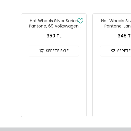
Hot Wheels Silver Series
Hot Wheels Sil
Pantone, 69 Volkswagen
Pantone, Lan
Squareback
Defender
350 TL
345 T
SEPETE EKLE
SEPETE