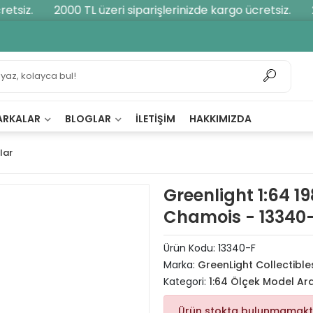
tsiz.
2000 TL üzeri siparişlerinizde kargo ücretsiz.
20
ARKALAR
BLOGLAR
İLETIŞIM
HAKKIMIZDA
lar
Greenlight 1:64 
Chamois - 13340
Ürün Kodu:
13340-F
Marka:
GreenLight Collectible
Kategori:
1:64 Ölçek Model Ar
Ürün stokta bulunmamakt