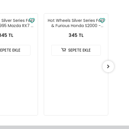
Silver Series Fast
Hot Wheels Silver Series Fast
Hot W
1995 Mazda RX7 -
& Furious Honda S2000 -
& Fu
88-JKX16
HNR88-JKX18
345 TL
345 TL
SEPETE EKLE
SEPETE EKLE