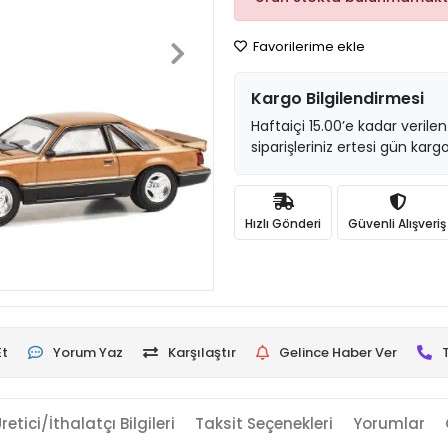
Favorilerime ekle
Kargo Bilgilendirmesi
Haftaiçi 15.00’e kadar verilen
siparişleriniz ertesi gün kargo
Hızlı Gönderi
Güvenli Alışveriş
Et
Yorum Yaz
Karşılaştır
Gelince Haber Ver
retici/İthalatçı Bilgileri
Taksit Seçenekleri
Yorumlar