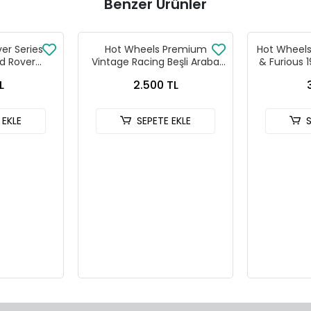
Benzer Ürünler
ver Series
Hot Wheels Premium
Hot Wheels 
d Rover
Vintage Racing Beşli Araba
& Furious 
 90
Seti FPY86 - 979T
HNR
L
2.500 TL
 EKLE
SEPETE EKLE