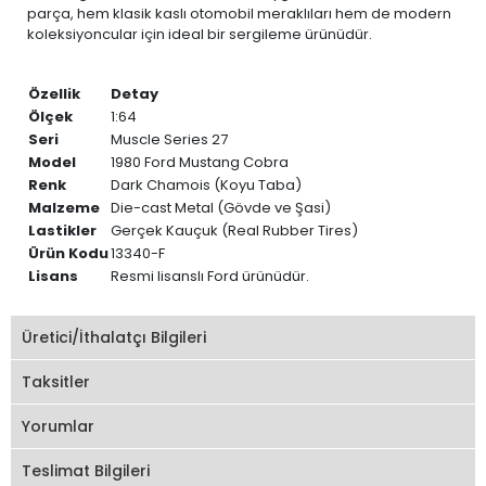
parça, hem klasik kaslı otomobil meraklıları hem de modern
koleksiyoncular için ideal bir sergileme ürünüdür.
Özellik
Detay
Ölçek
1:64
Seri
Muscle Series 27
Model
1980 Ford Mustang Cobra
Renk
Dark Chamois (Koyu Taba)
Malzeme
Die-cast Metal (Gövde ve Şasi)
Lastikler
Gerçek Kauçuk (Real Rubber Tires)
Ürün Kodu
13340-F
Lisans
Resmi lisanslı Ford ürünüdür.
Üretici/İthalatçı Bilgileri
Taksitler
Yorumlar
Teslimat Bilgileri