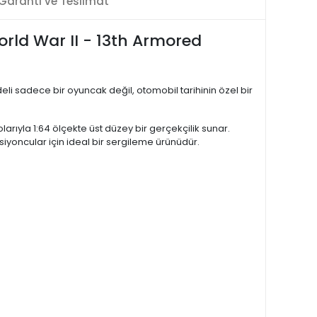
Garanti ve Teslimat
rld War II - 13th Armored
li sadece bir oyuncak değil, otomobil tarihinin özel bir
rıyla 1:64 ölçekte üst düzey bir gerçekçilik sunar.
iyoncular için ideal bir sergileme ürünüdür.