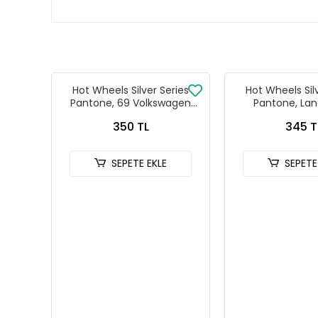
Hot Wheels Silver Series
Hot Wheels Sil
Pantone, 69 Volkswagen
Pantone, Lan
Squareback
Defender
350 TL
345 T
SEPETE EKLE
SEPETE