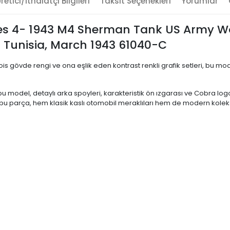
retici/İthalatçı Bilgileri
Taksit Seçenekleri
Yorumlar
ries 4- 1943 M4 Sherman Tank US Army Wo
- Tunisia, March 1943 61040-C
 gövde rengi ve ona eşlik eden kontrast renkli grafik setleri, bu mode
odel, detaylı arka spoyleri, karakteristik ön ızgarası ve Cobra logola
n bu parça, hem klasik kaslı otomobil meraklıları hem de modern koleks