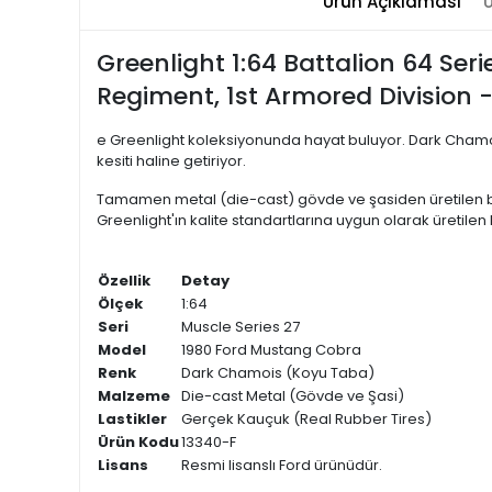
Ürün Açıklaması
Ü
Greenlight 1:64 Battalion 64 Se
Regiment, 1st Armored Division 
e Greenlight koleksiyonunda hayat buluyor. Dark Chamois
kesiti haline getiriyor.
Tamamen metal (die-cast) gövde ve şasiden üretilen bu m
Greenlight'ın kalite standartlarına uygun olarak üretile
Özellik
Detay
Ölçek
1:64
Seri
Muscle Series 27
Model
1980 Ford Mustang Cobra
Renk
Dark Chamois (Koyu Taba)
Malzeme
Die-cast Metal (Gövde ve Şasi)
Lastikler
Gerçek Kauçuk (Real Rubber Tires)
Ürün Kodu
13340-F
Lisans
Resmi lisanslı Ford ürünüdür.