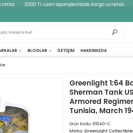
tsiz.
2000 TL üzeri siparişlerinizde kargo ücretsiz.
20
ARKALAR
BLOGLAR
İLETIŞIM
HAKKIMIZDA
lar
Greenlight 1:64 B
Sherman Tank US 
Armored Regiment
Tunisia, March 1
Ürün Kodu:
61040-C
Marka:
GreenLight Collectible