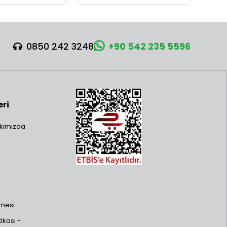
0850 242 3248
+90 542 235 5596
eri
kımızda
şmesi
ikası -