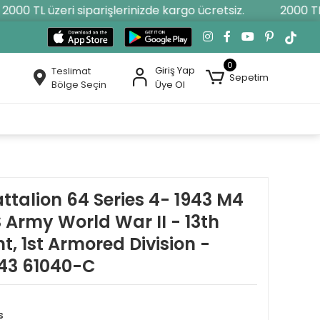
00 TL üzeri siparişlerinizde kargo ücretsiz.
2000 TL üz
0
Giriş Yap
Teslimat
Sepetim
Bölge Seçin
Üye Ol
attalion 64 Series 4- 1943 M4
Army World War II - 13th
, 1st Armored Division -
943 61040-C
s