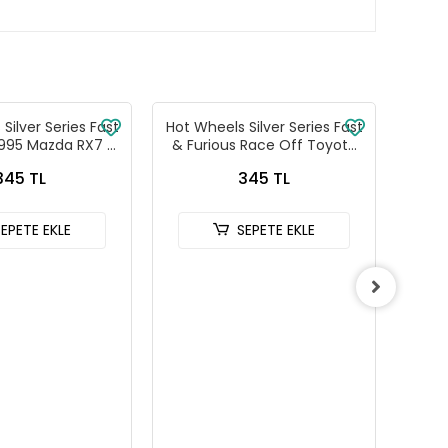
Silver Series Fast
Hot Wheels Silver Series Fast
Ma
1995 Mazda RX7 -
& Furious Race Off Toyota
Araç
88-JKX16
Celica - HNR88-JKX15
345 TL
345 TL
SEPETE EKLE
SEPETE EKLE