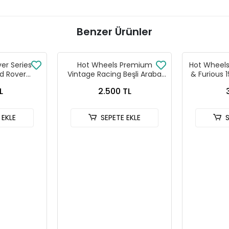
Benzer Ürünler
ver Series
Hot Wheels Premium
Hot Wheels 
d Rover
Vintage Racing Beşli Araba
& Furious 
 90
Seti FPY86 - 979T
HNR
L
2.500 TL
 EKLE
SEPETE EKLE