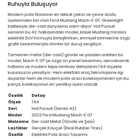
Ruhuyla Buluşuyor
Modern polis filolarının en dikkat çekici ve çevre dostu
üyelerinden biri olan Ford Mustang Mach-E GT, Greenlight
kalitesiyle die-cast dünyasına adım atıyor. Hot Pursuit
serisinin bu 42. halkasındaki model, klasik Mustang mirasını
elektrikli SUV formuyla birleştirirken, emniyet birimlerine özgü
grafik tasarımlarıyla otoriter bir duruş sergiliyor.
Tamamen metal (die-cast) gövde ve şasiden üretilen bu
model, Mach-E GT'ye özgü ön panel tasarımını, aerodinamik
hatlarını ve modern tepe lambası detaylarını 1:64 ölçekte
kusursuzca yansıtıyor. Hem elektrikli araç teknolojisine ilgi
duyanlar hem de modern polis aracı koleksiyonerleri için bu
parça, koleksiyonun en yenilikçi üyesi olacak.
Özellik
Detay
Ölçek
1:64
Seri
Hot Pursuit (Series 42)
Model
2022 Ford Mustang Mach-E GT
Malzeme
Die-cast Metal (Gövde ve Şasi)
Lastikler
Gerçek Kauçuk (Real Rubber Tires)
Özellik
Elektrikli Polis Aracı Tasarımı