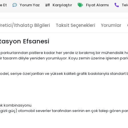
e Et
Yorum Yaz
Karşılaştır
Fiyat Alarmı
Tel
retici/İthalatçı Bilgileri
Taksit Seçenekleri
Yorumlar
İstasyon Efsanesi
 parkurlarından pistlere kadar her yerde iz bırakmış bir mühendislik ha
ir tasarım diliyle yeniden yorumluyor. Koyu zemin üzerine işlenen parla
odel, seriye özel jantları ve yüksek kaliteli grafik baskılarıyla standar
renk kombinasyonu.
gizli güç) otomobil severler tarafından serinin en çok talep gören par