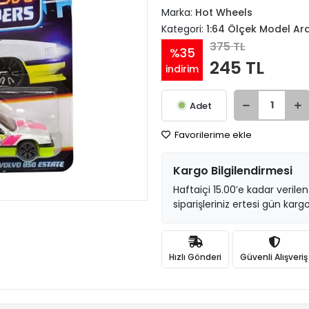
Marka:
Hot Wheels
Kategori:
1:64 Ölçek Model Ar
375 TL
%35
245 TL
indirim
Adet
Favorilerime ekle
Kargo Bilgilendirmesi
Haftaiçi 15.00’e kadar verilen
siparişleriniz ertesi gün kargo
Hızlı Gönderi
Güvenli Alışveriş