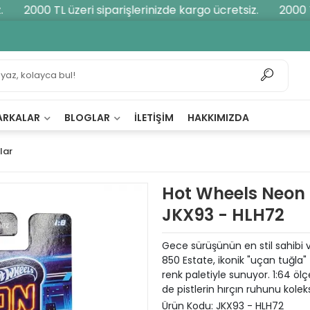
2000 TL üzeri siparişlerinizde kargo ücretsiz.
2000 TL 
ARKALAR
BLOGLAR
İLETIŞIM
HAKKIMIZDA
lar
Hot Wheels Neon 
JKX93 - HLH72
Gece sürüşünün en stil sahibi
850 Estate, ikonik "uçan tuğla" 
renk paletiyle sunuyor. 1:64 ö
de pistlerin hırçın ruhunu kole
Ürün Kodu:
JKX93 - HLH72