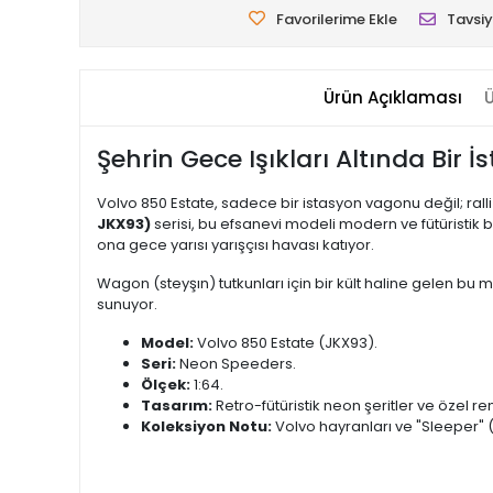
Favorilerime Ekle
Tavsiy
Ürün Açıklaması
Ü
Şehrin Gece Işıkları Altında Bir 
Volvo 850 Estate, sadece bir istasyon vagonu değil; ralli
JKX93)
serisi, bu efsanevi modeli modern ve fütüristik b
ona gece yarısı yarışçısı havası katıyor.
Wagon (steyşın) tutkunları için bir kült haline gelen bu m
sunuyor.
Model:
Volvo 850 Estate (JKX93).
Seri:
Neon Speeders.
Ölçek:
1:64.
Tasarım:
Retro-fütüristik neon şeritler ve özel 
Koleksiyon Notu:
Volvo hayranları ve "Sleeper" (