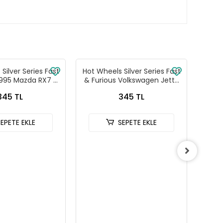
Silver Series Fast
Hot Wheels Silver Series Fast
Hot W
1995 Mazda RX7 -
& Furious Volkswagen Jetta
& Fu
88-JKX16
MK3 - HNR88-JKX17
C
345 TL
345 TL
SEPETE EKLE
SEPETE EKLE