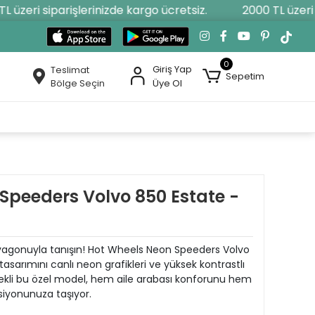
üzeri siparişlerinizde kargo ücretsiz.
2000 TL üzeri si
0
Giriş Yap
Teslimat
Sepetim
Bölge Seçin
Üye Ol
Speeders Volvo 850 Estate -
 vagonuyla tanışın! Hot Wheels Neon Speeders Volvo
tasarımını canlı neon grafikleri ve yüksek kontrastlı
lçekli bu özel model, hem aile arabası konforunu hem
ksiyonunuza taşıyor.