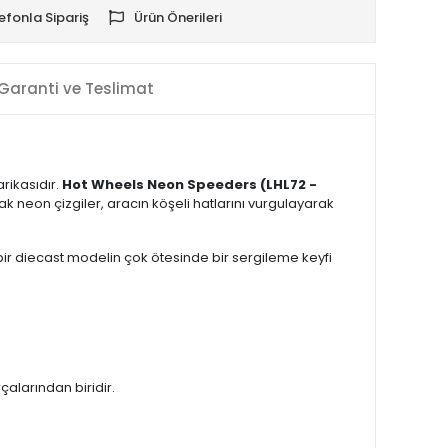
efonla Sipariş
Ürün Önerileri
Garanti ve Teslimat
rikasıdır.
Hot Wheels Neon Speeders (LHL72 -
k neon çizgiler, aracın köşeli hatlarını vurgulayarak
t bir diecast modelin çok ötesinde bir sergileme keyfi
çalarından biridir.