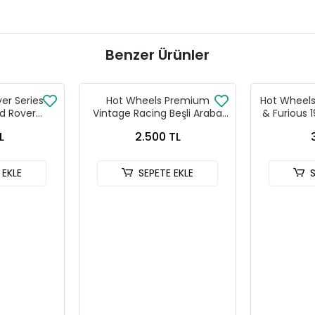
Benzer Ürünler
ver Series
Hot Wheels Premium
Hot Wheels 
d Rover
Vintage Racing Beşli Araba
& Furious 
 90
Seti FPY86 - 979T
HNR
L
2.500 TL
 EKLE
SEPETE EKLE