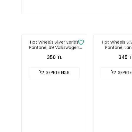
Hot Wheels Silver Series
Hot Wheels Sil
Pantone, 69 Volkswagen
Pantone, Lan
Squareback
Defender
350 TL
345 T
SEPETE EKLE
SEPETE