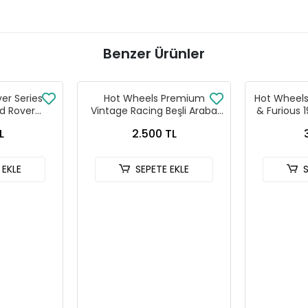
Benzer Ürünler
ver Series
Hot Wheels Premium
Hot Wheels 
d Rover
Vintage Racing Beşli Araba
& Furious 
 90
Seti FPY86 - 979T
HNR
L
2.500 TL
 EKLE
SEPETE EKLE