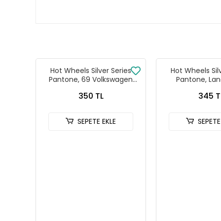
Hot Wheels Silver Series
Hot Wheels Sil
Pantone, 69 Volkswagen
Pantone, Lan
Squareback
Defender
350 TL
345 T
SEPETE EKLE
SEPETE