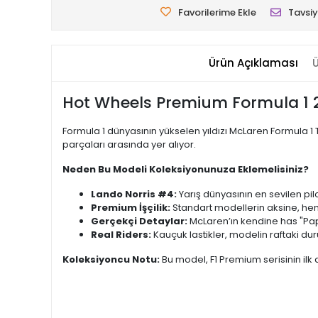
Favorilerime Ekle
Tavsiy
Ürün Açıklaması
Ü
Hot Wheels Premium Formula 1 2
Formula 1 dünyasının yükselen yıldızı McLaren Formula 1 
parçaları arasında yer alıyor.
Neden Bu Modeli Koleksiyonunuza Eklemelisiniz?
Lando Norris #4:
Yarış dünyasının en sevilen pilo
Premium İşçilik:
Standart modellerin aksine, hem
Gerçekçi Detaylar:
McLaren’ın kendine has "Papa
Real Riders:
Kauçuk lastikler, modelin raftaki duru
Koleksiyoncu Notu:
Bu model, F1 Premium serisinin ilk 