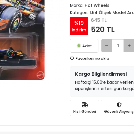
Marka:
Hot Wheels
Kategori:
1:64 Ölçek Model Ar
645 TL
%19
520 TL
indirim
Adet
Favorilerime ekle
Kargo Bilgilendirmesi
Haftaiçi 15.00’e kadar verilen
siparişleriniz ertesi gün kargo
Hızlı Gönderi
Güvenli Alışveriş