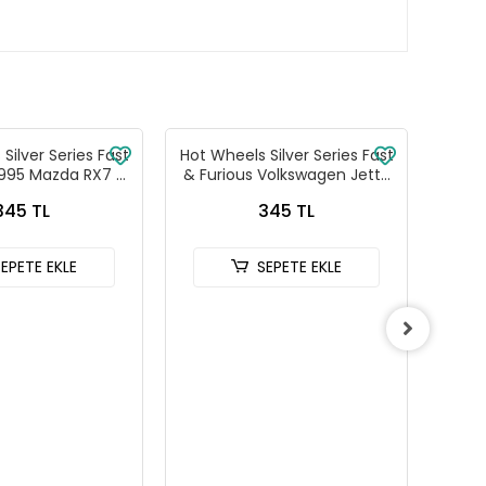
Silver Series Fast
Hot Wheels Silver Series Fast
Hot W
1995 Mazda RX7 -
& Furious Volkswagen Jetta
& Fu
88-JKX16
MK3 - HNR88-JKX17
C
345 TL
345 TL
SEPETE EKLE
SEPETE EKLE