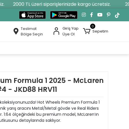
2000 TL üzeri siparişlerinizde kargo ücretsiz.
2000
0
Giriş Yap
Teslimat
Sepetim
Bölge Seçin
Üye Ol
um Formula 1 2025 - McLaren
4 - JKD88 HRV11
mdi koleksiyonunuzda! Hot Wheels Premium Formula 1
nik yarış aracını Metal/Metal gövde ve Real Riders
yor. 1:64 ölçeğindeki bu premium model, McLaren’ın
utkusunu detaylarında saklıyor.