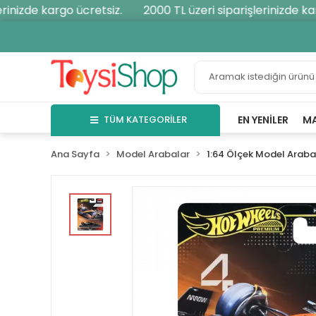
nizde kargo ücretsiz.
2000 TL üzeri siparişlerinizde karg
TÜM KATEGORİLER
EN YENILER
M
Ana Sayfa
Model Arabalar
1:64 Ölçek Model Araba