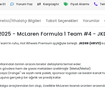
e Et
Yorum Yaz
Karşılaştır
Fiyat Alarmı
Tel
retici/İthalatçı Bilgileri
Taksit Seçenekleri
Yorumlar
025 - McLaren Formula 1 Team #4 - JKD8
Team’in ruhu, Hot Wheels Premium işçiliğiyle birleşti.
JKD88 (HRV11)
ko
tlarından birinin aracını birebir detaylarla temsil eder.
 gövdesi hem de şasisi metalden üretilmiştir (Metal/Metal).
ya Orange" ve siyah renk paleti, sponsor logoları ve keskin kanat hat
şuna gerçekçi bir ağırlık ve prestij katar.
dalga araçlarından biri olup, özellikle McLaren lisanslı ürünleri arası