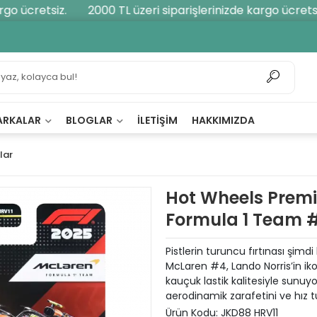
o ücretsiz.
2000 TL üzeri siparişlerinizde kargo ücretsiz.
ARKALAR
BLOGLAR
İLETIŞIM
HAKKIMIZDA
lar
Hot Wheels Premi
Formula 1 Team #
Pistlerin turuncu fırtınası şi
McLaren #4, Lando Norris’in iko
kauçuk lastik kalitesiyle sunu
aerodinamik zarafetini ve hız t
Ürün Kodu:
JKD88 HRV11