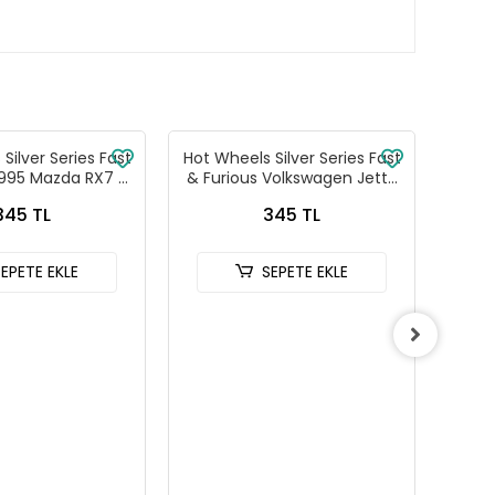
Silver Series Fast
Hot Wheels Silver Series Fast
Hot W
1995 Mazda RX7 -
& Furious Volkswagen Jetta
& Fu
88-JKX16
MK3 - HNR88-JKX17
C
345 TL
345 TL
SEPETE EKLE
SEPETE EKLE