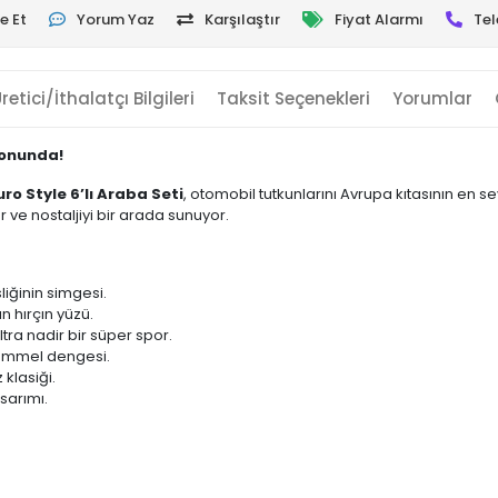
e Et
Yorum Yaz
Karşılaştır
Fiyat Alarmı
Tel
retici/İthalatçı Bilgileri
Taksit Seçenekleri
Yorumlar
yonunda!
uro Style 6’lı Araba Seti
, otomobil tutkunlarını Avrupa kıtasının en se
or ve nostaljiyi bir arada sunuyor.
iğinin simgesi.
 hırçın yüzü.
ultra nadir bir süper spor.
kemmel dengesi.
klasiği.
asarımı.