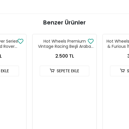
Benzer Ürünler
ver Series
Hot Wheels Premium
Hot Wheels 
d Rover
Vintage Racing Beşli Araba
& Furious 
 90
Seti FPY86 - 979T
HNR
L
2.500 TL
 EKLE
SEPETE EKLE