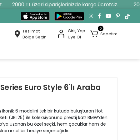
2000 TL üzeri siparişlerinizde kargo ücretsiz.
2000 
0
Giriş Yap
Teslimat
Sepetim
Bölge Seçin
Üye Ol
Series Euro Style 6'lı Araba
ikonik 6 modelini tek bir kutuda buluşturan Hot
 Seti (JBL25) ile koleksiyonuna prestij kat! BMW’den
o’ya uzanan bu özel seçki, hem çocuklar hem de
mükemmel bir hediye seçeneğidir.