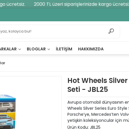
 ücretsiz.
2000 TL üzeri siparişlerinizde kargo ücretsiz.
ARKALAR
BLOGLAR
İLETIŞIM
HAKKIMIZDA
lar
Hot Wheels Silver 
Seti - JBL25
Avrupa otomobil dünyasının en 
Wheels Silver Series Euro Style
Porsche’ye, Mercedes’ten Volv
yetişkin koleksiyoncular için 
Ürün Kodu:
JBL25