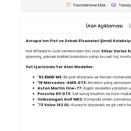
Favorilerime Ekle
Tavsiy
Ürün Açıklaması
Ü
Avrupa’nın Pist ve Sokak Efsaneleri Şimdi Koleksi
Hot Wheels’in özel serilerinden biri olan
Silver Series E
işlenmiş, yüksek kaliteli baskılara sahip bu set; hız, konf
Set İçerisinde Yer Alan Modeller:
'92 BMW M3:
Bir pist efsanesi ve Alman mühendisl
'16 Mercedes-AMG GT3:
Modern yarış dünyasının
Aston Martin One-77:
İngiliz asaletini yansıtan 
Porsche 911 GT3:
Saf sürüş keyfinin ve hızın mü
Volkswagen Golf MK2:
Kompakt sınıfın zamansız 
'73 Volvo 142 GL:
Kuzey’in dayanıklı ve şık retro t