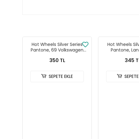
Hot Wheels Silver Series
Hot Wheels Sil
Pantone, 69 Volkswagen
Pantone, Lan
Squareback
Defender
350 TL
345 T
SEPETE EKLE
SEPETE