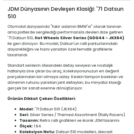
JDM Dünyasının Devleşen Klasiği: '71 Datsun
510
Otomobil dünyasında "fakir adamın BMW'si" olarak tanınan
ama pistlerde sergilediği performansla devleri dize getiren
'71 Datsun 510,
Hot Wheels Silver Series (GDG44 - JKX64)
ile geri dönüyor. Bu model, Datsun'un ralli parkurlarındaki
dayanıklılığını ve hızını yansıtan özel tematik grafiklerle
tasarlandı.
Standart serilerin ötesindeki detay seviyesi ve nostaljik
hatlarıyla öne çıkan bu araç, koleksiyonunuzun en değerli
parçalarından biri olmaya aday. Keskin tampon baskıları ve
dönemin ruhunu yansıtan jant detayları, bu minyatür klasiği
gerçek bir sanat eserine dönüştürüyor.
Ürünün Dikkat Çeken Özellikleri:
Model:
'71 Datsun 510 (JKX64).
Seri:
Silver Series / Themed Assortment (Rally Racers).
Tasarım:
Retro ralli grafikleri ve ikonik JDM tasarımı.
Ölçek:
1:64.
Koleksiyon Notu:
Datsun 510 modelleri, diecast