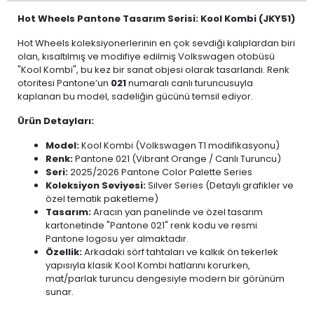
Hot Wheels Pantone Tasarım Serisi: Kool Kombi (JKY51)
Hot Wheels koleksiyonerlerinin en çok sevdiği kalıplardan biri
olan, kısaltılmış ve modifiye edilmiş Volkswagen otobüsü
"Kool Kombi", bu kez bir sanat objesi olarak tasarlandı. Renk
otoritesi Pantone’un
021
numaralı canlı turuncusuyla
kaplanan bu model, sadeliğin gücünü temsil ediyor.
Ürün Detayları:
Model:
Kool Kombi (Volkswagen T1 modifikasyonu)
Renk:
Pantone 021 (Vibrant Orange / Canlı Turuncu)
Seri:
2025/2026 Pantone Color Palette Series
Koleksiyon Seviyesi:
Silver Series (Detaylı grafikler ve
özel tematik paketleme)
Tasarım:
Aracın yan panelinde ve özel tasarım
kartonetinde "Pantone 021" renk kodu ve resmi
Pantone logosu yer almaktadır.
Özellik:
Arkadaki sörf tahtaları ve kalkık ön tekerlek
yapısıyla klasik Kool Kombi hatlarını korurken,
mat/parlak turuncu dengesiyle modern bir görünüm
sunar.