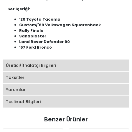
Set İçeriği:
'20 Toyota Tacoma
Custom/'69 Volkswagen Squarenback
Rally Finale
Sandblaster
Land Rover Defender 90
'67 Ford Bronco
Üretici/İthalatçı Bilgileri
Taksitler
Yorumlar
Teslimat Bilgileri
Benzer Ürünler